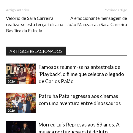
Artigo anterior
Próximo artigo
Velório de Sara Carreira
A emocionante mensagem de
realiza-se esta terça-feira na
João Manzarra a Sara Carreira
Basílica da Estrela
ARTIGOS RELACIONADOS
Famosos reúnem-se na antestreia de
‘Playback’, o filme que celebra o legado
de Carlos Paião
2026
Patrulha Pata regressa aos cinemas
com uma aventura entre dinossauros
2026
Morreu Luís Represas aos 69 anos. A
música portuguesa está de luto