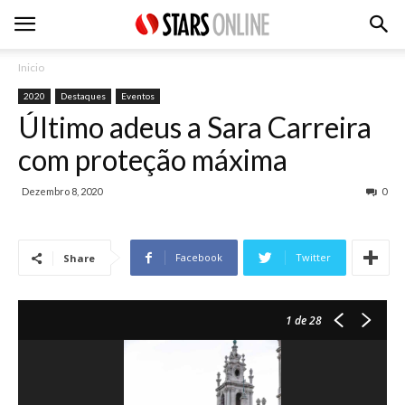
Inicio
2020
Destaques
Eventos
Último adeus a Sara Carreira
com proteção máxima
Dezembro 8, 2020
0
Facebook
Twitter
Share
1
de 28