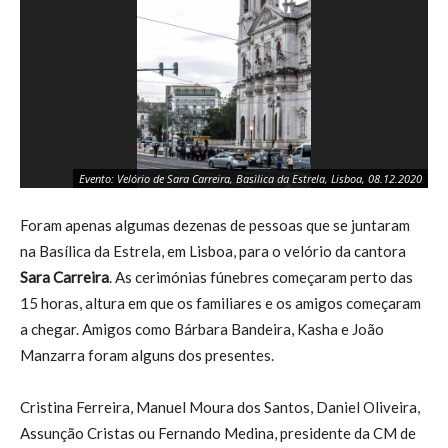
Cri
Evento: Velório de Sara Carreira, Basìlica da Estrela, Lisboa, 08.12.2020
Ba
Foram apenas algumas dezenas de pessoas que se juntaram
na Basílica da Estrela, em Lisboa, para o velório da cantora
Sara Carreira
. As cerimónias fúnebres começaram perto das
15 horas, altura em que os familiares e os amigos começaram
a chegar. Amigos como Bárbara Bandeira, Kasha e João
Manzarra foram alguns dos presentes.
Cristina Ferreira, Manuel Moura dos Santos, Daniel Oliveira,
Assunção Cristas ou Fernando Medina, presidente da CM de