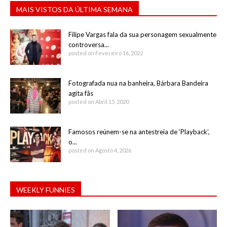
MAIS VISTOS DA ÚLTIMA SEMANA
Filipe Vargas fala da sua personagem sexualmente
controversa...
posted on Fevereiro 16, 2022
Fotografada nua na banheira, Bárbara Bandeira
agita fãs
posted on Abril 15, 2020
Famosos reúnem-se na antestreia de ‘Playback’,
o...
posted on Agosto 4, 2026
WEEKLY FUNNIES