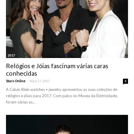
2017
Relógios e Jóias fascinam várias caras
conhecidas
-
Stars Online
Maio 17, 2017
0
A Calvin Klein watches + jewelry apresentou as suas coleções de
relógios e jóias para 2017. Com palco no Museu da Eletricidade,
foram várias as...