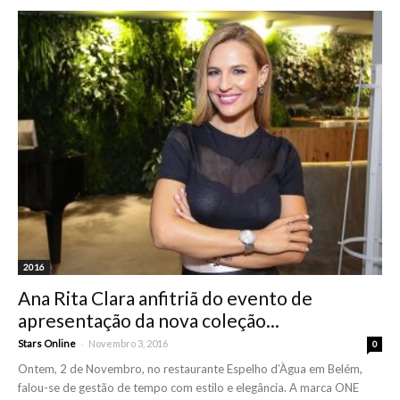
2016
Ana Rita Clara anfitriã do evento de
apresentação da nova coleção...
-
Stars Online
Novembro 3, 2016
0
Ontem, 2 de Novembro, no restaurante Espelho d’Àgua em Belém,
falou-se de gestão de tempo com estilo e elegância. A marca ONE