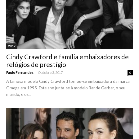
2017
Cindy Crawford e família embaixadores de
relógios de prestígio
-
Paulo Fernandes
Outubro 3, 2017
0
A famosa modelo Cindy Crawford tornou-se embaixadora da marca
Omega em 1995. Este ano junta-se à modelo Rande Gerber, o seu
marido, e os...