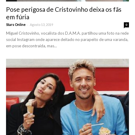
Pose perigosa de Cristovinho deixa os fãs
em fúria
-
Stars Online
Agosto 13, 2019
0
Miguel Cristovinho, vocalista dos D.A.M.A. partilhou uma foto na rede
social Instagram onde aparece deitado no parapeito de uma varanda,
em pose descontraída, mas...