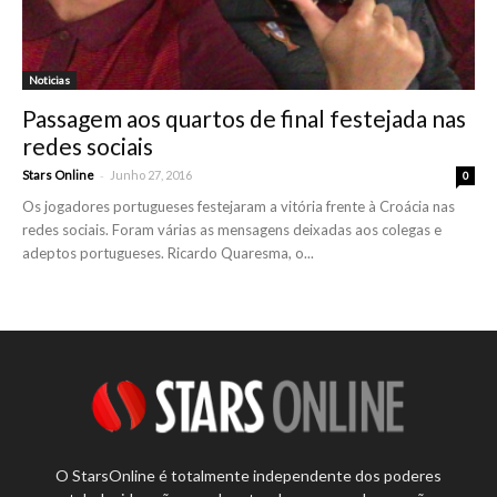
Noticias
Passagem aos quartos de final festejada nas
redes sociais
-
Stars Online
Junho 27, 2016
0
Os jogadores portugueses festejaram a vitória frente à Croácia nas
redes sociais. Foram várias as mensagens deixadas aos colegas e
adeptos portugueses. Ricardo Quaresma, o...
O StarsOnline é totalmente independente dos poderes