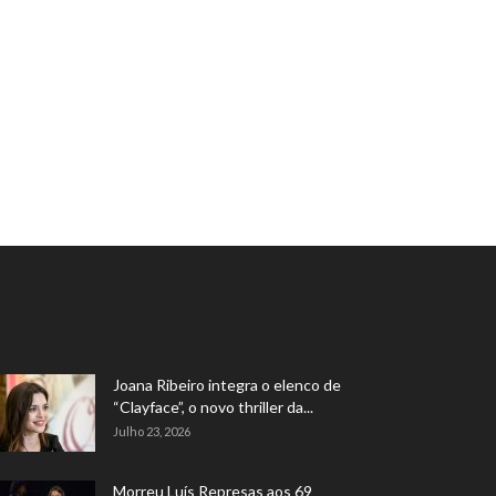
Joana Ribeiro integra o elenco de
“Clayface”, o novo thriller da...
Julho 23, 2026
Morreu Luís Represas aos 69