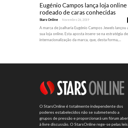
Eugénio Campos lança loja online
rodeado de caras conhecidas
-
Stars Online
Novembro 26, 2019
A marca de joalharia Eugénio Campos Jewels lançou 
sua loja online. Esta aposta insere-se na estratégia de
internacionalização da marca, que, desta forma,...
O StarsOnline é totalmente independente dos
poderes estabelecidos não se submetendo a
grupos de pressão e proporcionará um fórum abe
à livre discussão. O StarsOnline rege-se pelas leis