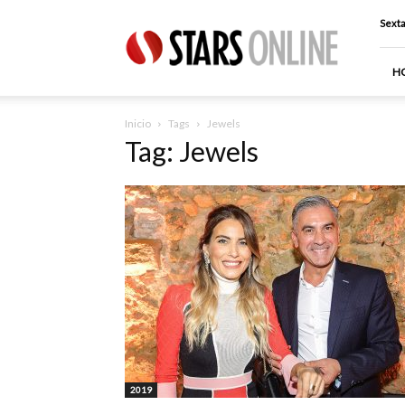
Stars
Sexta
Online
H
Inicio
Tags
Jewels
Tag: Jewels
2019