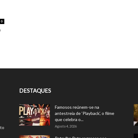
0
a
DESTAQUES
Famosos reúnem-se na
antestreia de ‘Playback’, o filme
que celebra o...
Agosto 4, 2026
rto