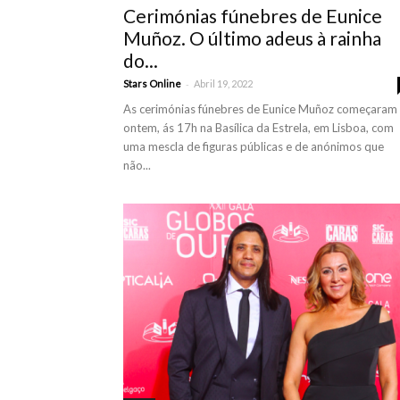
Cerimónias fúnebres de Eunice
Muñoz. O último adeus à rainha
do...
-
Stars Online
Abril 19, 2022
As cerimónias fúnebres de Eunice Muñoz começaram
ontem, ás 17h na Basílica da Estrela, em Lisboa, com
uma mescla de figuras públicas e de anónimos que
não...