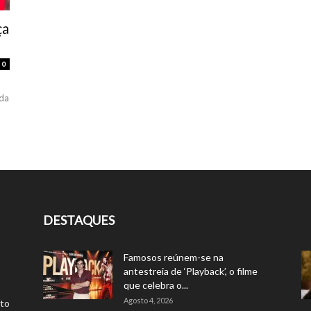
ça
0
 da
DESTAQUES
Famosos reúnem-se na
antestreia de ‘Playback’, o filme
que celebra o...
Agosto 4, 2026
rto