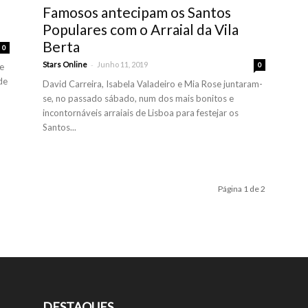
Famosos antecipam os Santos
Populares com o Arraial da Vila
Berta
0
-
Stars Online
Junho 11, 2019
0
e
de
David Carreira, Isabela Valadeiro e Mia Rose juntaram-
se, no passado sábado, num dos mais bonitos e
incontornáveis arraiais de Lisboa para festejar os
Santos...
Página 1 de 2
DESTAQUES