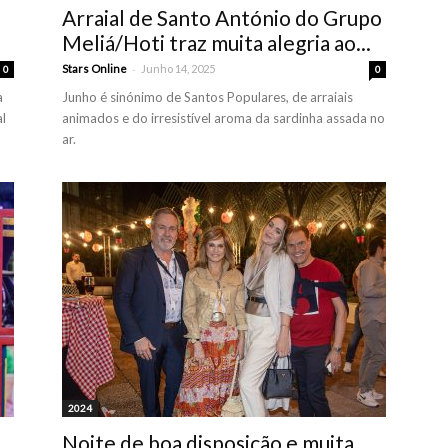
Arraial de Santo António do Grupo
Meliá/Hoti traz muita alegria ao...
-
Stars Online
Junho 14, 2025
0
0
a
Junho é sinónimo de Santos Populares, de arraiais
al
animados e do irresistível aroma da sardinha assada no
ar.
2024
Noite de boa disposição e muita