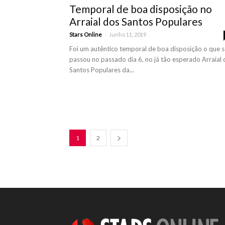
Temporal de boa disposição no
Arraial dos Santos Populares
-
Stars Online
Junho 11, 2019
Foi um autêntico temporal de boa disposição o que s
passou no passado dia 6, no já tão esperado Arraial 
Santos Populares da...
1
2