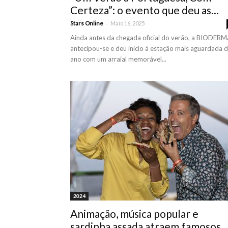
Certeza”: o evento que deu as...
-
Stars Online
Maio 16, 2025
Ainda antes da chegada oficial do verão, a BIODER
antecipou-se e deu início à estação mais aguardada 
ano com um arraial memorável...
2024
Animação, música popular e
sardinha assada atraem famosos