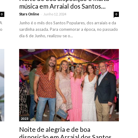
música em Arraial dos Santos...
-
Stars Online
Junho 12, 2024
0
0
MA
Junho é o mês dos Santos Populares, dos arraiais e da
do
sardinha assada. Para comemorar a época, no passado
dia 6 de Junho, realizou-se o...
2023
Noite de alegria e de boa
disposição em Arraial dos Santos...