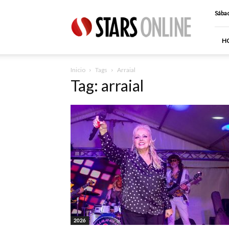
Stars
Sábad
Online
H
Inicio
Tags
Arraial
Tag: arraial
2026