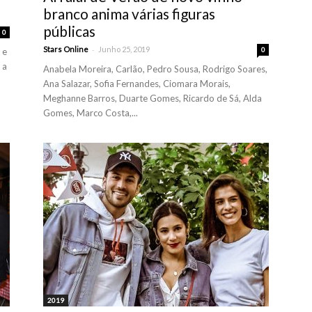
branco anima várias figuras
públicas
0
-
Stars Online
Junho 25, 2019
0
 e
 a
Anabela Moreira, Carlão, Pedro Sousa, Rodrigo Soares,
Ana Salazar, Sofia Fernandes, Ciomara Morais,
Meghanne Barros, Duarte Gomes, Ricardo de Sá, Alda
Gomes, Marco Costa,...
2019