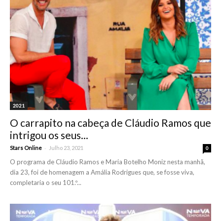
2021
O carrapito na cabeça de Cláudio Ramos que
intrigou os seus...
-
Stars Online
Julho 23, 2021
0
O programa de Cláudio Ramos e Maria Botelho Moniz nesta manhã,
dia 23, foi de homenagem a Amália Rodrigues que, se fosse viva,
completaria o seu 101.º...