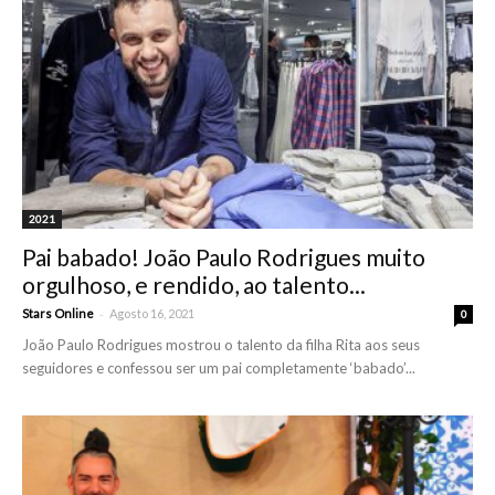
2021
Pai babado! João Paulo Rodrigues muito
orgulhoso, e rendido, ao talento...
-
Stars Online
Agosto 16, 2021
0
João Paulo Rodrigues mostrou o talento da filha Rita aos seus
seguidores e confessou ser um pai completamente ‘babado’...