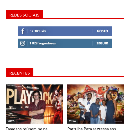
REDES SOCIAIS
RECENTES
2026
2026
Famosos reúnem-se na
Patrulha Pata regressa aos