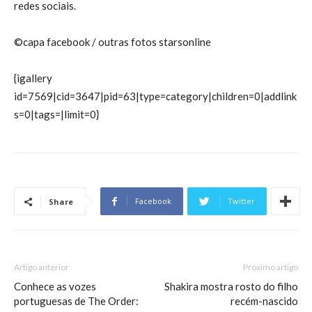
redes sociais.
©capa facebook / outras fotos starsonline
{igallery
id=7569|cid=3647|pid=63|type=category|children=0|addlink
s=0|tags=|limit=0}
Facebook
Twitter
Share
Artigo anterior
Próximo artigo
Conhece as vozes
Shakira mostra rosto do filho
portuguesas de The Order:
recém-nascido