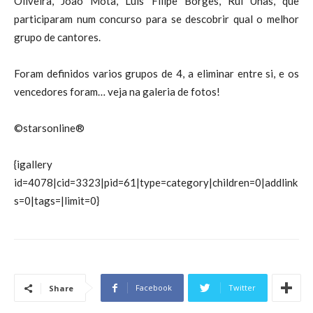
Oliveira, João Mota, Luís Filipe Borges, Rui Unas, que
participaram num concurso para se descobrir qual o melhor
grupo de cantores.
Foram definidos varios grupos de 4, a eliminar entre si, e os
vencedores foram… veja na galeria de fotos!
©starsonline®
{igallery
id=4078|cid=3323|pid=61|type=category|children=0|addlink
s=0|tags=|limit=0}
Facebook
Twitter
Share