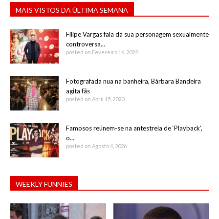
MAIS VISTOS DA ÚLTIMA SEMANA
Filipe Vargas fala da sua personagem sexualmente
controversa...
posted on Fevereiro 16, 2022
Fotografada nua na banheira, Bárbara Bandeira
agita fãs
posted on Abril 15, 2020
Famosos reúnem-se na antestreia de ‘Playback’,
o...
posted on Agosto 4, 2026
WEEKLY FUNNIES