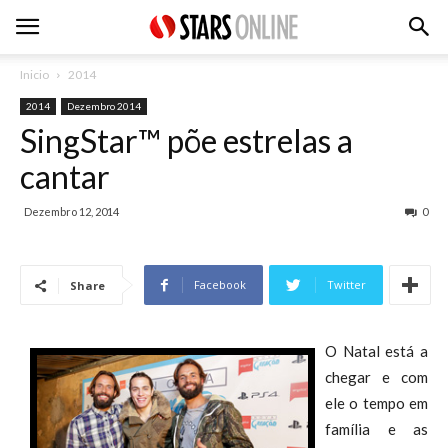
Inicio
2014
2014
Dezembro 2014
SingStar™ põe estrelas a
cantar
Dezembro 12, 2014
0
Facebook
Twitter
Share
O Natal está a
chegar e com
ele o tempo em
família e as