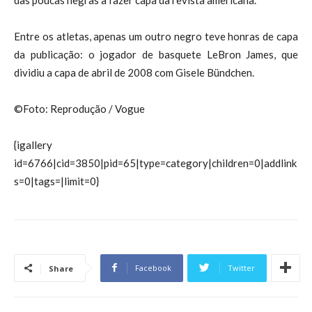
Entre os atletas, apenas um outro negro teve honras de capa
da publicação: o jogador de basquete LeBron James, que
dividiu a capa de abril de 2008 com Gisele Bündchen.
©Foto: Reprodução / Vogue
{igallery
id=6766|cid=3850|pid=65|type=category|children=0|addlink
s=0|tags=|limit=0}
Facebook
Twitter
Share