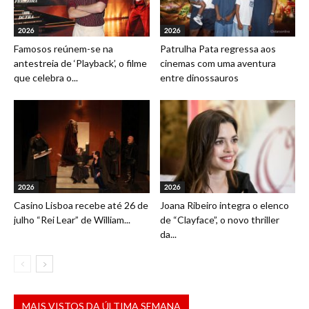
2026
2026
Famosos reúnem-se na
Patrulha Pata regressa aos
antestreia de ‘Playback’, o filme
cinemas com uma aventura
que celebra o...
entre dinossauros
2026
2026
Casino Lisboa recebe até 26 de
Joana Ribeiro integra o elenco
julho “Rei Lear” de William...
de “Clayface”, o novo thriller
da...
MAIS VISTOS DA ÚLTIMA SEMANA