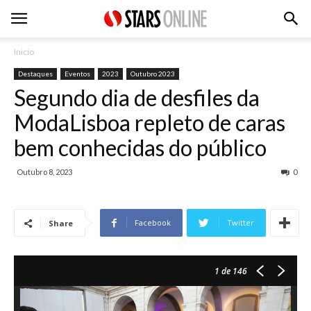
Inicio
Destaques
Eventos
2023
Outubro 2023
Segundo dia de desfiles da
ModaLisboa repleto de caras
bem conhecidas do público
Outubro 8, 2023
0
Facebook
Twitter
Share
1
de 146