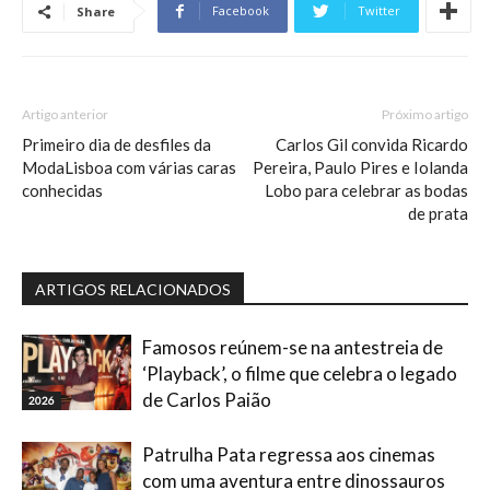
Facebook
Twitter
Share
Artigo anterior
Próximo artigo
Primeiro dia de desfiles da
Carlos Gil convida Ricardo
ModaLisboa com várias caras
Pereira, Paulo Pires e Iolanda
conhecidas
Lobo para celebrar as bodas
de prata
ARTIGOS RELACIONADOS
Famosos reúnem-se na antestreia de
‘Playback’, o filme que celebra o legado
de Carlos Paião
2026
Patrulha Pata regressa aos cinemas
com uma aventura entre dinossauros