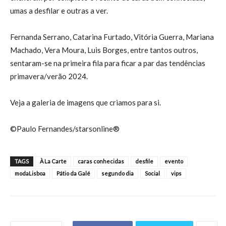
umas a desfilar e outras a ver.
Fernanda Serrano, Catarina Furtado, Vitória Guerra, Mariana
Machado, Vera Moura, Luis Borges, entre tantos outros,
sentaram-se na primeira fila para ficar a par das tendências
primavera/verão 2024.
Veja a galeria de imagens que criamos para si.
©Paulo Fernandes/starsonline®
TAGS
À La Carte
caras conhecidas
desfile
evento
modaLisboa
Pátio da Galé
segundo dia
Social
vips