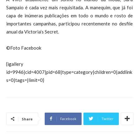
Sampaio é cada vez mais requisitada. A manequim, que já foi
capa de inúmeras publicações em todo o mundo e rosto de
importantes campanhas, participou recentemente no desfile
anual da Victoria’s Secret.
©Foto Facebook
{igallery
id=9946|cid=4007|pid=68|type=category|children=0|addlink
s=0|tags=|limit=0}
Facebook
Twitter
Share