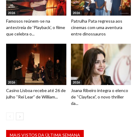
2026
2026
Famosos reúnem-se na
Patrulha Pata regressa aos
antestreia de ‘Playback’, o filme
cinemas com uma aventura
que celebra o...
entre dinossauros
2026
2026
Casino Lisboa recebe até 26 de
Joana Ribeiro integra o elenco
julho “Rei Lear” de William...
de “Clayface”, o novo thriller
da...
MAIS VISTOS DA ÚLTIMA SEMANA