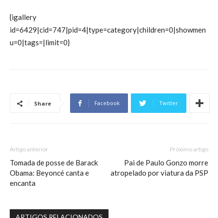
{igallery
id=6429|cid=747|pid=4|type=category|children=0|showmen
u=0|tags=|limit=0}
Facebook
Twitter
Share
Artigo anterior
Próximo artigo
Tomada de posse de Barack
Pai de Paulo Gonzo morre
Obama: Beyoncé canta e
atropelado por viatura da PSP
encanta
ARTIGOS RELACIONADOS