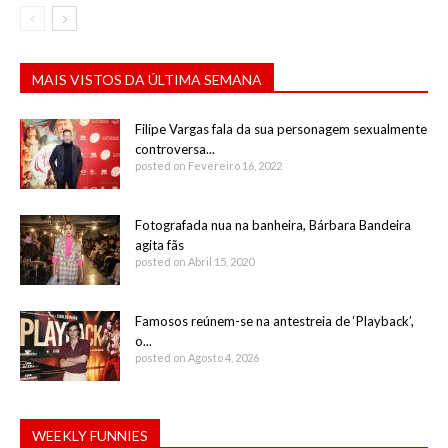
MAIS VISTOS DA ÚLTIMA SEMANA
Filipe Vargas fala da sua personagem sexualmente
controversa...
posted on Fevereiro 16, 2022
Fotografada nua na banheira, Bárbara Bandeira
agita fãs
posted on Abril 15, 2020
Famosos reúnem-se na antestreia de ‘Playback’,
o...
posted on Agosto 4, 2026
WEEKLY FUNNIES