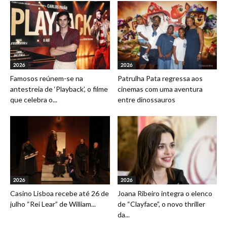
2026
2026
Famosos reúnem-se na
Patrulha Pata regressa aos
antestreia de ‘Playback’, o filme
cinemas com uma aventura
que celebra o...
entre dinossauros
2026
2026
Casino Lisboa recebe até 26 de
Joana Ribeiro integra o elenco
julho “Rei Lear” de William...
de “Clayface”, o novo thriller
da...