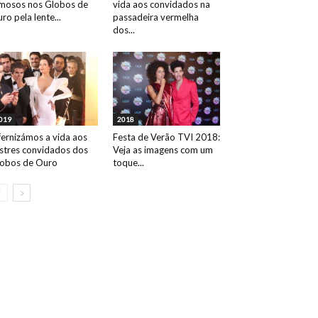
mosos nos Globos de
vida aos convidados na
ro pela lente...
passadeira vermelha
dos...
019
2018
fernizámos a vida aos
Festa de Verão TVI 2018:
ustres convidados dos
Veja as imagens com um
obos de Ouro
toque...