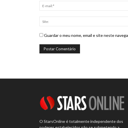
Guardar o meu nome, email e site neste navega
O StarsOnline é totalmente independente dos
poderes estabelecidos não se submetendo a