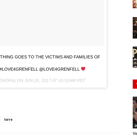
THING GOES TO THE VICTIMS AND FAMILIES OF
 #LOVE4GRENFELL @LOVE4GRENFELL
TAORA) ON
JUN 20, 2017 AT 10:52AM PDT
torre
2
Ve