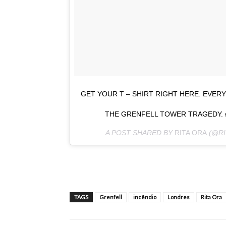
GET YOUR T – SHIRT RIGHT HERE. EVERY
THE GRENFELL TOWER TRAGEDY.
A POST SHARED BY
RITA ORA
(@RI
TAGS
Grenfell
incêndio
Londres
Rita Ora