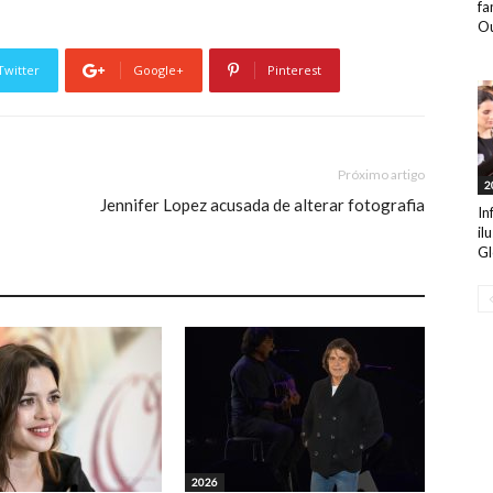
fa
Ou
Twitter
Google+
Pinterest
Próximo artigo
2
Jennifer Lopez acusada de alterar fotografia
In
il
Gl
2026