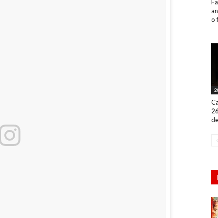
Fa
an
o 
2
Ca
26
de