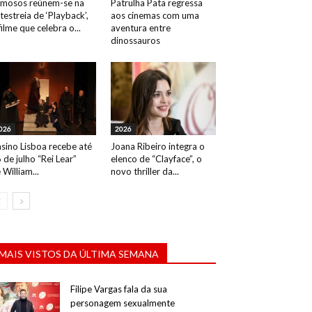
mosos reúnem-se na
Patrulha Pata regressa
testreia de ‘Playback’,
aos cinemas com uma
filme que celebra o...
aventura entre
dinossauros
026
2026
sino Lisboa recebe até
Joana Ribeiro integra o
 de julho “Rei Lear”
elenco de “Clayface”, o
 William...
novo thriller da...
MAIS VISTOS DA ÚLTIMA SEMANA
Filipe Vargas fala da sua
personagem sexualmente