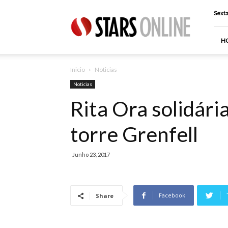
Stars
Sexta
Online
H
Inicio
Noticias
Noticias
Rita Ora solidári
torre Grenfell
Junho 23, 2017
Facebook
Share