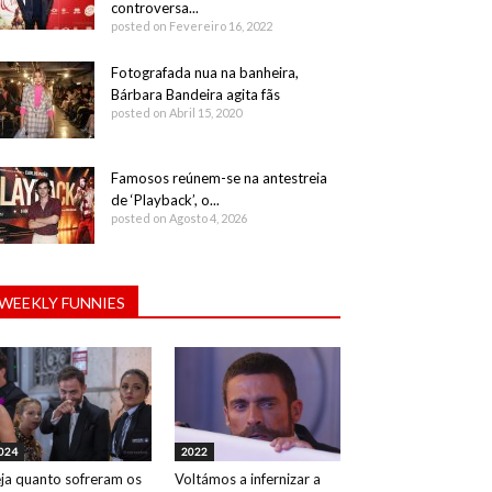
controversa...
posted on Fevereiro 16, 2022
Fotografada nua na banheira,
Bárbara Bandeira agita fãs
posted on Abril 15, 2020
Famosos reúnem-se na antestreia
de ‘Playback’, o...
posted on Agosto 4, 2026
WEEKLY FUNNIES
024
2022
ja quanto sofreram os
Voltámos a infernizar a