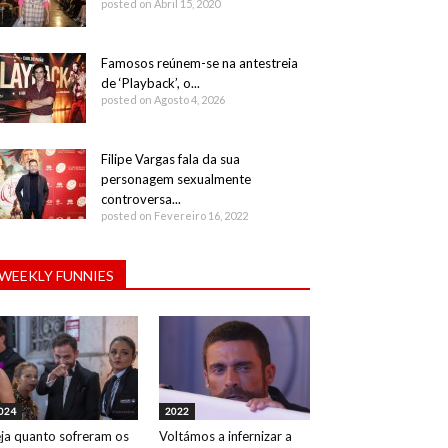
posted on Abril 15, 2020
Famosos reúnem-se na antestreia
de ‘Playback’, o...
posted on Agosto 4, 2026
Filipe Vargas fala da sua
personagem sexualmente
controversa...
posted on Fevereiro 16, 2022
WEEKLY FUNNIES
024
2022
ja quanto sofreram os
Voltámos a infernizar a