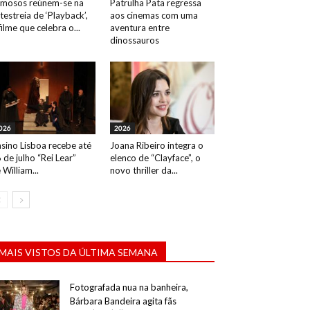
mosos reúnem-se na
Patrulha Pata regressa
testreia de ‘Playback’,
aos cinemas com uma
filme que celebra o...
aventura entre
dinossauros
026
2026
sino Lisboa recebe até
Joana Ribeiro integra o
 de julho “Rei Lear”
elenco de “Clayface”, o
 William...
novo thriller da...
MAIS VISTOS DA ÚLTIMA SEMANA
Fotografada nua na banheira,
Bárbara Bandeira agita fãs