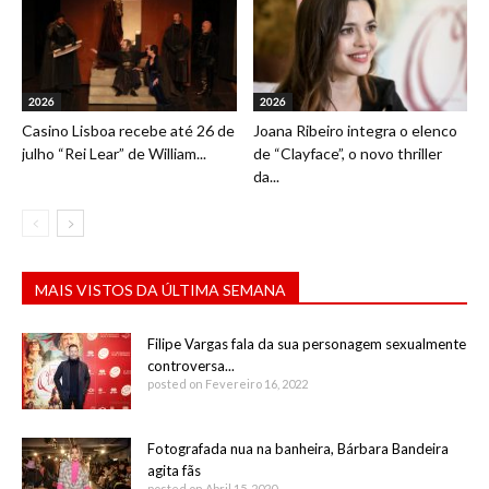
2026
2026
Casino Lisboa recebe até 26 de
Joana Ribeiro integra o elenco
julho “Rei Lear” de William...
de “Clayface”, o novo thriller
da...
MAIS VISTOS DA ÚLTIMA SEMANA
Filipe Vargas fala da sua personagem sexualmente
controversa...
posted on Fevereiro 16, 2022
Fotografada nua na banheira, Bárbara Bandeira
agita fãs
posted on Abril 15, 2020