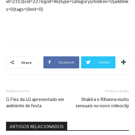
id=2313|cid=2276|pid=46|type=category|children=0|addlink
s=0|tags=|limit=0}
Facebook
Twitter
Share
Artigo anterior
Próximo artigo
G Flex da LG apresentado em
Shakira e Rihanna muito
ambiente de festa
sensuais no novo videoclip
ARTIGOS RELACIONADOS