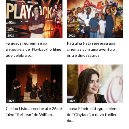
2026
2026
Famosos reúnem-se na
Patrulha Pata regressa aos
antestreia de ‘Playback’, o filme
cinemas com uma aventura
que celebra o...
entre dinossauros
2026
2026
Casino Lisboa recebe até 26 de
Joana Ribeiro integra o elenco
julho “Rei Lear” de William...
de “Clayface”, o novo thriller
da...