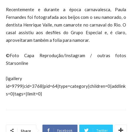
Recentemente e durante a época carnavalesca, Paula
Fernandes foi fotografada aos beijos com o seu namorado, o
dentista Henrique Valle, num camarote no carnaval do Rio. O
casal assistiu aos desfiles do Grupo Especial e, é claro,
aproveitaram também a folia para namorar.
©Foto Capa Reprodução/Instagram / outras fotos
Starsonline
{igallery
id=9799|cid=3768|pid=64|type=category|children=0|addlink
s=0|tags=|limit=0}
Facebook
Twitter
Share