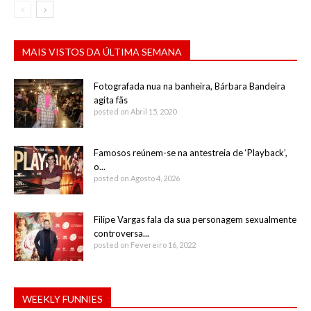
MAIS VISTOS DA ÚLTIMA SEMANA
Fotografada nua na banheira, Bárbara Bandeira
agita fãs
posted on Abril 15, 2020
Famosos reúnem-se na antestreia de ‘Playback’,
o...
posted on Agosto 4, 2026
Filipe Vargas fala da sua personagem sexualmente
controversa...
posted on Fevereiro 16, 2022
WEEKLY FUNNIES