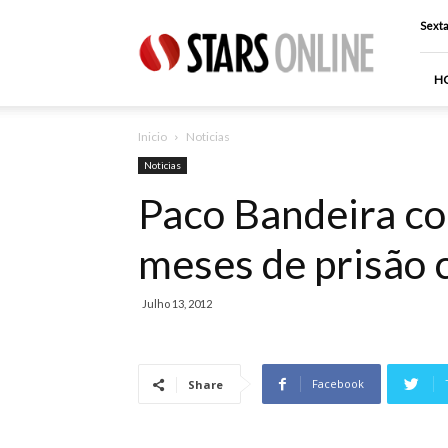
Stars
Sexta
Online
H
Inicio
Noticias
Noticias
Paco Bandeira co
meses de prisão
Julho 13, 2012
Facebook
Share