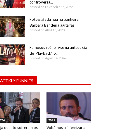
controversa...
posted on Fevereiro 16, 2022
Fotografada nua na banheira,
Bárbara Bandeira agita fãs
posted on Abril 15, 2020
Famosos reúnem-se na antestreia
de ‘Playback’, o...
posted on Agosto 4, 2026
WEEKLY FUNNIES
024
2022
ja quanto sofreram os
Voltámos a infernizar a