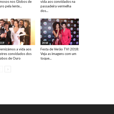
mosos nos Globos de
vida aos convidados na
ro pela lente...
passadeira vermelha
dos...
019
2018
fernizámos a vida aos
Festa de Verão TVI 2018:
ustres convidados dos
Veja as imagens com um
obos de Ouro
toque...