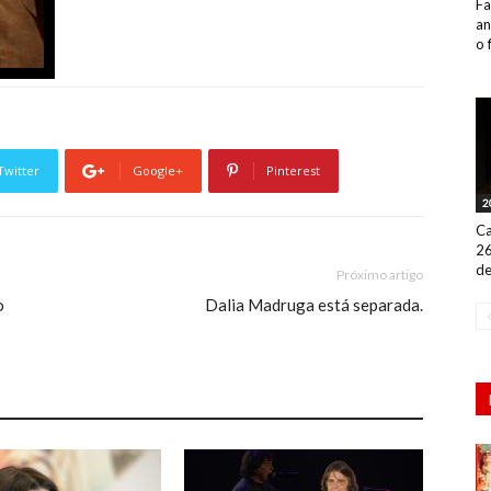
Fa
an
o 
Twitter
Google+
Pinterest
2
Ca
26
de
Próximo artigo
o
Dalia Madruga está separada.