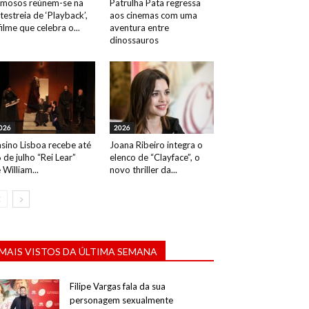
mosos reúnem-se na
Patrulha Pata regressa
testreia de ‘Playback’,
aos cinemas com uma
filme que celebra o...
aventura entre
dinossauros
026
2026
sino Lisboa recebe até
Joana Ribeiro integra o
 de julho “Rei Lear”
elenco de “Clayface”, o
 William...
novo thriller da...
MAIS VISTOS DA ÚLTIMA SEMANA
Filipe Vargas fala da sua
personagem sexualmente