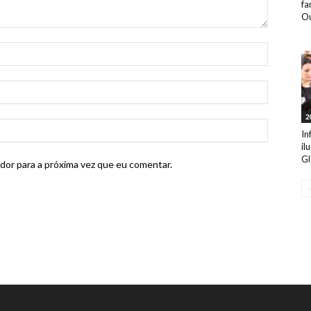
fa
Ou
2
In
il
Gl
dor para a próxima vez que eu comentar.