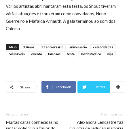
Vários artistas abrilhantaram esta festa, os Shout tiveram
várias atuações e trouxeram como convidados, Nuno
Guerreiro e Mafalda Arnauth. A gala terminou ao som dos
Calema.
TAGS
30 Anos
30º aniversário
aniversario
celebridades
colunáveis
evento
famosos
festa
Institutoptico
vips
Facebook
Twitter
Share
Artigo anterior
Próximo artigo
Muitas caras conhecidas no
Alexandra Lencastre faz
jantar solidário a favor do
cirurgia de redução mamária