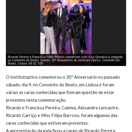
Ricardo Pereira e Francisca Pinto Ribeiro conversam com Elsa Gervásio à chegada
ao Convento do Beato. Evento: 30º Aniversário do Instituto Óptico. Convento do
Ric
Beato, Lisboa, 09.02.109
Óp
O Institutoptico comemorou o 30º Aniversário no passado
sábado, dia 9, no Convento do Beato, em Lisboa e foram
várias as caras conhecidas que fizeram questão de estar
presentes nesta comemoração.
Ricardo e Francisca Pereira, Calema, Alexandra Lencastre,
Ricardo Carriço e Miss Filipa Barroso, foram algumas das
caras conhecidas que estiveram presentes.
A apresentação da gala ficou a cargo de Ricardo Pereira.