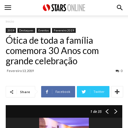
Inicio
2019
Destaques
Eventos
Fevereiro 2019
Ótica de toda a família
comemora 30 Anos com
grande celebração
Fevereiro 13, 2019
0
Facebook
Twitter
Share
1
de 35