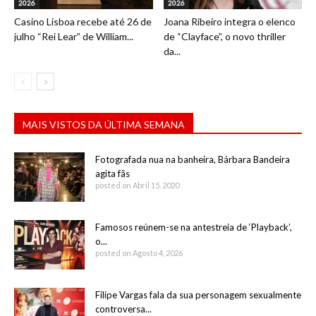
2026
2026
Casino Lisboa recebe até 26 de
Joana Ribeiro integra o elenco
julho “Rei Lear” de William...
de “Clayface”, o novo thriller
da...
MAIS VISTOS DA ÚLTIMA SEMANA
Fotografada nua na banheira, Bárbara Bandeira
agita fãs
posted on Abril 15, 2020
Famosos reúnem-se na antestreia de ‘Playback’,
o...
posted on Agosto 4, 2026
Filipe Vargas fala da sua personagem sexualmente
controversa...