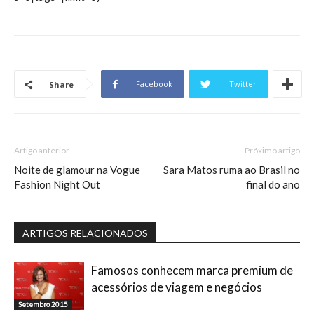
Facebook
Twitter
Share
Artigo anterior
Próximo artigo
Noite de glamour na Vogue
Sara Matos ruma ao Brasil no
Fashion Night Out
final do ano
ARTIGOS RELACIONADOS
Famosos conhecem marca premium de
acessórios de viagem e negócios
Setembro 2015