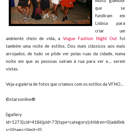
muito glamour
que se
fundiram em
Lisboa para
criar um
ambiente cheio de vida, a
Vogue Fashion Night Out
foi
também uma noite de estilos. Dos mais clássicos aos mais
arrojados, de tudo se pôde ver pelas ruas da cidade, numa
noite em que as pessoas sairam à rua para ver e… serem
vistas.
Veja a galeria de fotos que criamos com os estilos da VFNO…
©starsonline®
{igallery
id=1273|cid=4186|pid=73|type=category|children=0|addlink
s=0|tags=|limit=0}