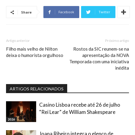
Facebook
Twitter
Share
Artigo anterior
Próximo artigo
Filho mais velho de Nilton
Rostos da SIC reunem-se na
deixa o humorista orgulhoso
apresentação da NOVA
Temporada com uma iniciativa
inédita
ARTIGOS RELACIONADOS
Casino Lisboa recebe até 26 de julho
“Rei Lear” de William Shakespeare
2026
Joana Ribeiro integra o elenco de