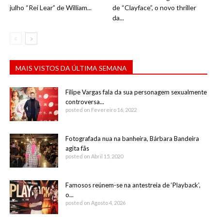
julho “Rei Lear” de William...
de “Clayface”, o novo thriller
da...
MAIS VISTOS DA ÚLTIMA SEMANA
Filipe Vargas fala da sua personagem sexualmente
controversa...
posted on Fevereiro 16, 2022
Fotografada nua na banheira, Bárbara Bandeira
agita fãs
posted on Abril 15, 2020
Famosos reúnem-se na antestreia de ‘Playback’,
o...
posted on Agosto 4, 2026