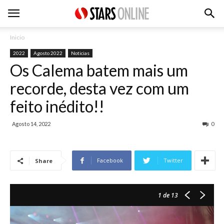
Inicio
2022
Agosto 2022
Noticias
Os Calema batem mais um
recorde, desta vez com um
feito inédito!!
Agosto 14, 2022
0
Facebook
Twitter
Share
1
de 13