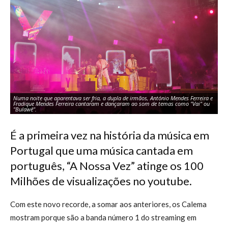
Numa noite que aparentava ser fria, a dupla de irmãos, António Mendes Ferreira e
Fradique Mendes Ferreira cantaram e dançaram ao som de temas como "Vai" ou
Fo
"Bulawê".
do
É a primeira vez na história da música em
Portugal que uma música cantada em
português, “A Nossa Vez” atinge os 100
Milhões de visualizações no youtube.
Com este novo recorde, a somar aos anteriores, os Calema
mostram porque são a banda número 1 do streaming em