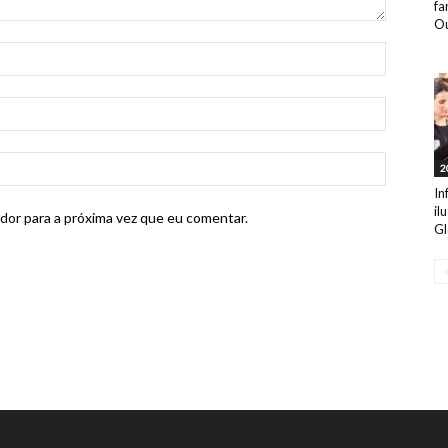
fa
Ou
2
In
il
dor para a próxima vez que eu comentar.
Gl