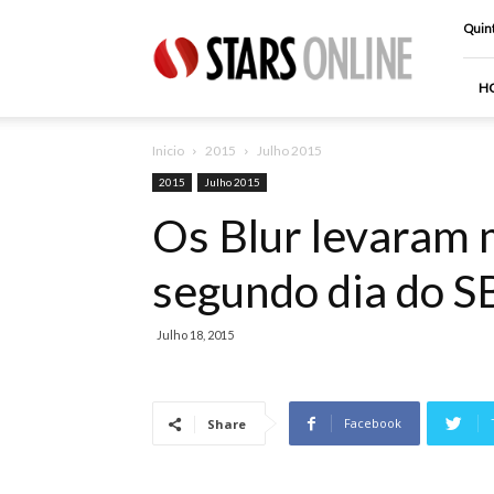
Stars
Quint
Online
H
Inicio
2015
Julho 2015
2015
Julho 2015
Os Blur levaram 
segundo dia do S
Julho 18, 2015
Facebook
Share