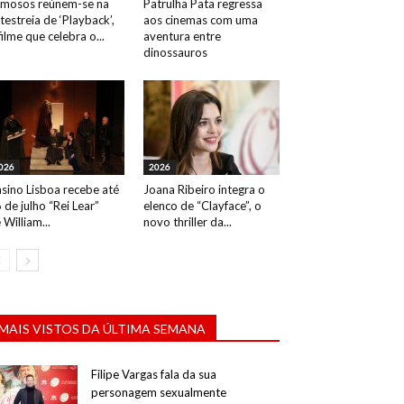
mosos reúnem-se na
Patrulha Pata regressa
testreia de ‘Playback’,
aos cinemas com uma
filme que celebra o...
aventura entre
dinossauros
026
2026
sino Lisboa recebe até
Joana Ribeiro integra o
 de julho “Rei Lear”
elenco de “Clayface”, o
 William...
novo thriller da...
MAIS VISTOS DA ÚLTIMA SEMANA
Filipe Vargas fala da sua
personagem sexualmente