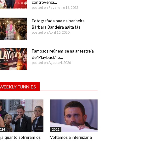
controversa...
posted on Fevereiro 16, 2022
Fotografada nua na banheira,
Bárbara Bandeira agita fãs
posted on Abril 15, 2020
Famosos reúnem-se na antestreia
de ‘Playback’, o...
posted on Agosto 4, 2026
WEEKLY FUNNIES
024
2022
ja quanto sofreram os
Voltámos a infernizar a