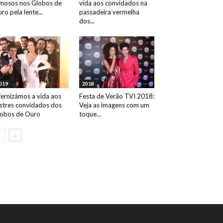
mosos nos Globos de
vida aos convidados na
ro pela lente...
passadeira vermelha
dos...
019
2018
fernizámos a vida aos
Festa de Verão TVI 2018:
ustres convidados dos
Veja as imagens com um
obos de Ouro
toque...