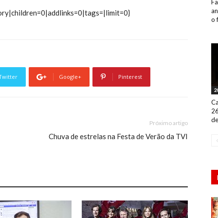
Fa
an
ry|children=0|addlinks=0|tags=|limit=0}
o 
Twitter
Google+
Pinterest
2
Ca
26
de
Próximo artigo
Chuva de estrelas na Festa de Verão da TVI