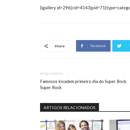
{igallery id=296|cid=4143|pid=71|type=catego
Facebook
Share
Artigo anterior
Famosos invadem primeiro dia do Super Bock
Super Rock
ARTIGOS RELACIONADOS