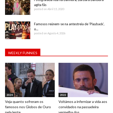
agita fãs
posted on Abril 15, 2020
Famosos reúnem-se na antestreia de ‘Playback’,
o...
posted on Agosto 4, 2026
WEEKLY FUNNIES
2024
2022
Veja quanto sofreram os
Voltámos a infernizar a vida aos
famosos nos Globos de Ouro
convidados na passadeira
pela lente...
vermelha dos...