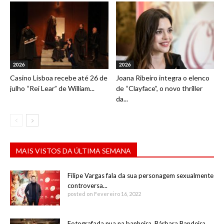
2026
2026
Casino Lisboa recebe até 26 de
Joana Ribeiro integra o elenco
julho “Rei Lear” de William...
de “Clayface”, o novo thriller
da...
MAIS VISTOS DA ÚLTIMA SEMANA
Filipe Vargas fala da sua personagem sexualmente
controversa...
posted on Fevereiro 16, 2022
Fotografada nua na banheira, Bárbara Bandeira