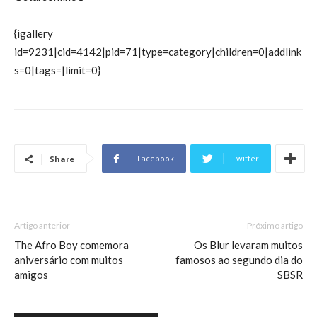
{igallery
id=9231|cid=4142|pid=71|type=category|children=0|addlink
s=0|tags=|limit=0}
Facebook
Twitter
Share
Artigo anterior
Próximo artigo
The Afro Boy comemora
Os Blur levaram muitos
aniversário com muitos
famosos ao segundo dia do
amigos
SBSR