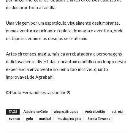
deslumbrar toda a família.
Uma viagem por um espetáculo visualmente deslumbrante,
numa aventura alucinante repleta de magia e aventura, onde
os tapetes voam e os desejos se realizam.
Artes circenses, magia, música arrebatadora e personagens
deliciosamente divertidas, encantam o público ao longo desta
experiência envolvente no reino tão incrível, quanto
improvável, de Agrabah!
©Paulo Fernandes/starsonline®
TAGS
Aladino no Gelo
alegro alfragide
André Leitão
estreia
evento
gelo
musical
musical no gelo
Soraia Tavares