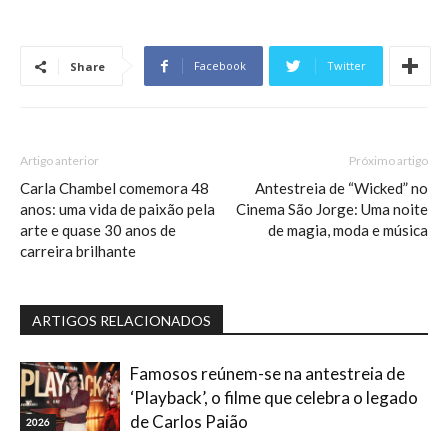
Facebook
Twitter
Share
Artigo anterior
Próximo artigo
Carla Chambel comemora 48
Antestreia de “Wicked” no
anos: uma vida de paixão pela
Cinema São Jorge: Uma noite
arte e quase 30 anos de
de magia, moda e música
carreira brilhante
ARTIGOS RELACIONADOS
Famosos reúnem-se na antestreia de
‘Playback’, o filme que celebra o legado
de Carlos Paião
2026