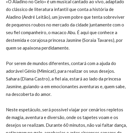
«O Aladino no Gelo» é um musical cantado ao vivo, adaptado
do clássico de literatura infantil que conta a história de
Aladino (André Leitão), um jovem pobre que tenta sobreviver
de pequenos roubos no mercado da cidade juntamente com o
seu fiel companheiro, o macaco Abu. É aqui que conhece a
destemida e corajosa princesa Jasmine (Soraia Tavares), por
quem se apaixona perdidamente.
Por serem de mundos diferentes, contará com a ajuda do
adorável Génio (Mimicat), para realizar os seus desejos.
Sahara (Diana Castro), a fiel aia, estará ao lado da princesa
Jasmine, guiando-a em emocionantes aventuras e, quem sabe,
na descoberta do amor.
Neste espetáculo, será possível viajar por cenários repletos
de magia, aventura e diversão, onde os tapetes voam e os
desejos se realizam. Durante 60 minutos, não vai faltar dança,
patinagem no gelo, acrobacias e artes circenses capazes de