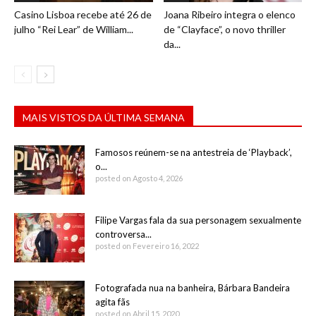
Casino Lisboa recebe até 26 de
Joana Ribeiro integra o elenco
julho “Rei Lear” de William...
de “Clayface”, o novo thriller
da...
MAIS VISTOS DA ÚLTIMA SEMANA
Famosos reúnem-se na antestreia de ‘Playback’,
o...
posted on Agosto 4, 2026
Filipe Vargas fala da sua personagem sexualmente
controversa...
posted on Fevereiro 16, 2022
Fotografada nua na banheira, Bárbara Bandeira
agita fãs
posted on Abril 15, 2020