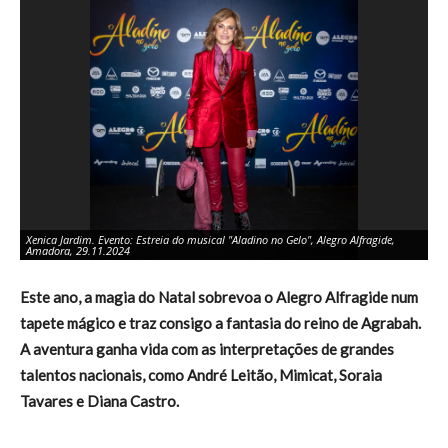
Xenica Jardim. Evento: Estreia do musical "Aladino no Gelo", Alegro Alfragide,
Xe
Amadora, 29.11.2024
Am
Este ano, a magia do Natal sobrevoa o Alegro Alfragide num
tapete mágico e traz consigo a fantasia do reino de Agrabah.
A aventura ganha vida com as interpretações de grandes
talentos nacionais, como André Leitão, Mimicat, Soraia
Tavares e Diana Castro.