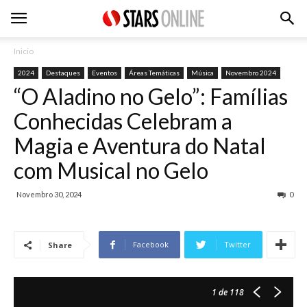
Inicio
2024
Destaques
Eventos
Áreas Temáticas
Música
Novembro 2024
“O Aladino no Gelo”: Famílias
Conhecidas Celebram a
Magia e Aventura do Natal
com Musical no Gelo
Novembro 30, 2024
0
Facebook
Twitter
Share
1
de 118