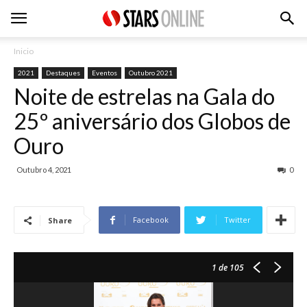
Inicio
2021
Destaques
Eventos
Outubro 2021
Noite de estrelas na Gala do
25º aniversário dos Globos de
Ouro
Outubro 4, 2021
0
Facebook
Twitter
Share
1
de 105