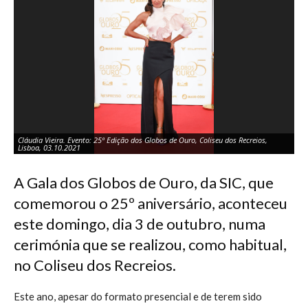
Cláudia Vieira. Evento: 25ª Edição dos Globos de Ouro, Coliseu dos Recreios,
Cl
Lisboa, 03.10.2021
Li
A Gala dos Globos de Ouro, da SIC, que
comemorou o 25º aniversário, aconteceu
este domingo, dia 3 de outubro, numa
cerimónia que se realizou, como habitual,
no Coliseu dos Recreios.
Este ano, apesar do formato presencial e de terem sido