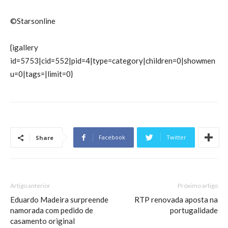
©Starsonline
{igallery
id=5753|cid=552|pid=4|type=category|children=0|showmen
u=0|tags=|limit=0}
Facebook
Twitter
Share
Artigo anterior
Próximo artigo
Eduardo Madeira surpreende
RTP renovada aposta na
namorada com pedido de
portugalidade
casamento original