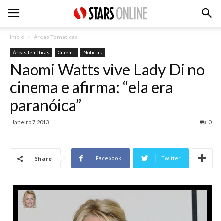
Inicio
Áreas Temáticas
Áreas Temáticas
Cinema
Noticias
Naomi Watts vive Lady Di no
cinema e afirma: “ela era
paranóica”
Janeiro 7, 2013
0
Facebook
Twitter
Share