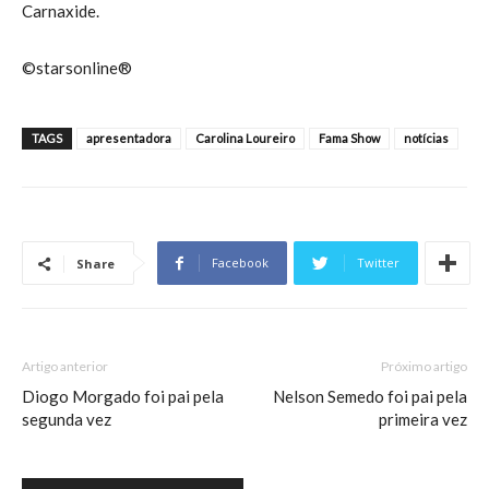
Carnaxide.
©starsonline®
TAGS
apresentadora
Carolina Loureiro
Fama Show
notícias
Facebook
Twitter
Share
Artigo anterior
Próximo artigo
Diogo Morgado foi pai pela
Nelson Semedo foi pai pela
segunda vez
primeira vez