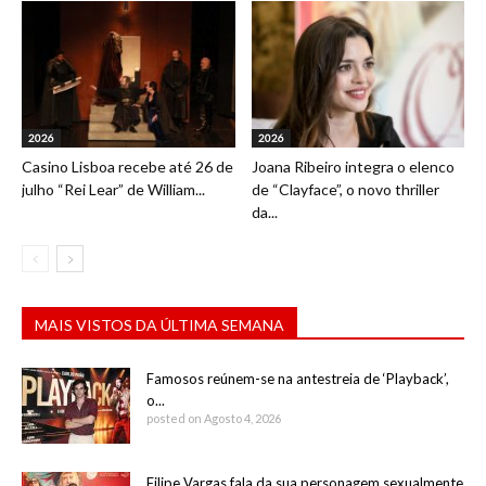
2026
2026
Casino Lisboa recebe até 26 de
Joana Ribeiro integra o elenco
julho “Rei Lear” de William...
de “Clayface”, o novo thriller
da...
MAIS VISTOS DA ÚLTIMA SEMANA
Famosos reúnem-se na antestreia de ‘Playback’,
o...
posted on Agosto 4, 2026
Filipe Vargas fala da sua personagem sexualmente