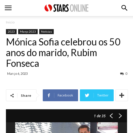
Inicio
2023
Março 2023
Noticias
Mónica Sofia celebrou os 50
anos do marido, Rubim
Fonseca
Março 6, 2023
0
Facebook
Twitter
Share
1
de 35