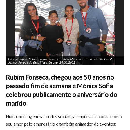
Monica Sofia e Rubim Fonseca com os filhos Mia e Kenzo. Evento: Rock in Rio
Mo
Lisboa, Parque da Bela Vista, Lisboa, 26.06.2022
fi
Rubim Fonseca, chegou aos 50 anos no
passado fim de semana e
Mónica Sofia
celebrou publicamente o aniversário do
marido
Numa mensagem nas redes sociais, a empresária confessou o
seu amor pelo empresário e também animador de eventos: