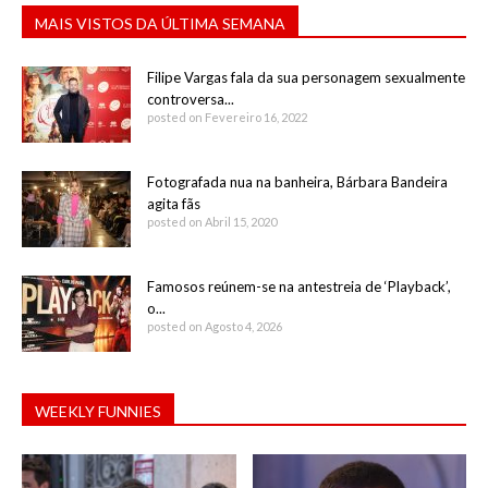
MAIS VISTOS DA ÚLTIMA SEMANA
Filipe Vargas fala da sua personagem sexualmente
controversa...
posted on Fevereiro 16, 2022
Fotografada nua na banheira, Bárbara Bandeira
agita fãs
posted on Abril 15, 2020
Famosos reúnem-se na antestreia de ‘Playback’,
o...
posted on Agosto 4, 2026
WEEKLY FUNNIES