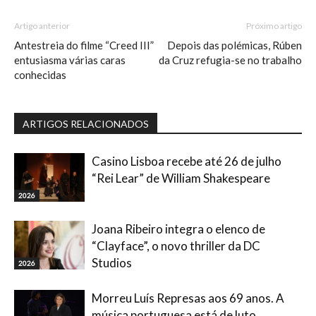
Artigo anterior
Próximo artigo
Antestreia do filme “Creed III”
Depois das polémicas, Rúben
entusiasma várias caras
da Cruz refugia-se no trabalho
conhecidas
ARTIGOS RELACIONADOS
Casino Lisboa recebe até 26 de julho
“Rei Lear” de William Shakespeare
2026
Joana Ribeiro integra o elenco de
“Clayface”, o novo thriller da DC
Studios
2026
Morreu Luís Represas aos 69 anos. A
música portuguesa está de luto