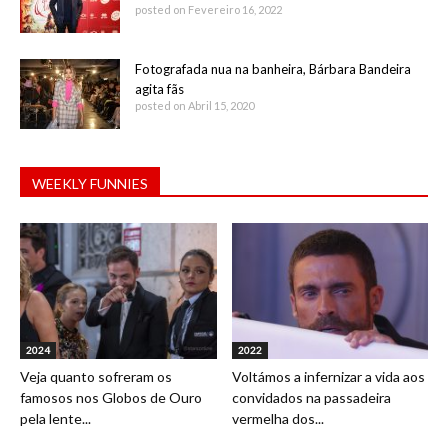
posted on Fevereiro 16, 2022
Fotografada nua na banheira, Bárbara Bandeira
agita fãs
posted on Abril 15, 2020
WEEKLY FUNNIES
2024
2022
Veja quanto sofreram os
Voltámos a infernizar a vida aos
famosos nos Globos de Ouro
convidados na passadeira
pela lente...
vermelha dos...