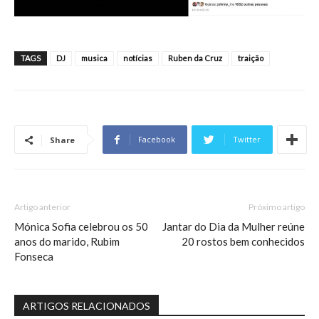
TAGS
DJ
musica
notícias
Ruben da Cruz
traição
Facebook
Twitter
Share
Artigo anterior
Próximo artigo
Mónica Sofia celebrou os 50
Jantar do Dia da Mulher reúne
anos do marido, Rubim
20 rostos bem conhecidos
Fonseca
ARTIGOS RELACIONADOS