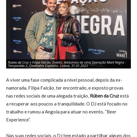
Ruben da Cruz e Filipa Falcão. Evento: Antestreia da série Operação Maré Negra -
Ru
Temporada 2, Cineteatro Capitólio, Lisboa, 31.01.2023
Te
A viver uma fase complicada a nível pessoal, depois da ex-
namorada, Filipa Falcão, ter encontrado, e exposto provas
nas redes sociais de uma alegada traição,
Rúben da Cruz
está
a recuperar aos poucos a tranquilidade. O DJ está focado no
trabalho e rumou a Angola para atuar no evento, “Beer
Experience”.
Nas suas redes sociais, o DJ tem estado a partilhar alguns dos