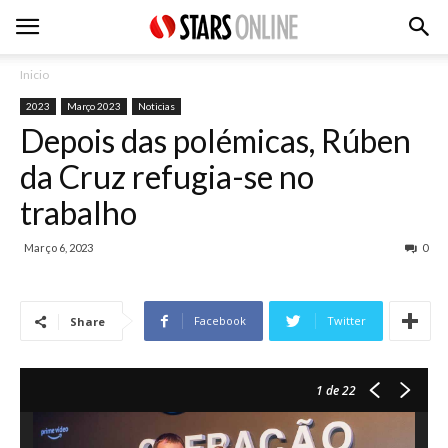
Inicio
2023
Março 2023
Noticias
Depois das polémicas, Rúben
da Cruz refugia-se no
trabalho
Março 6, 2023
0
Facebook
Twitter
Share
1
de 22