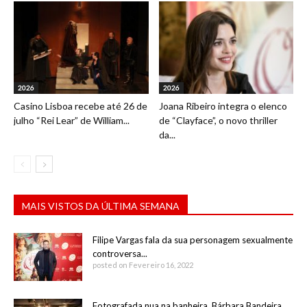
2026
2026
Casino Lisboa recebe até 26 de
Joana Ribeiro integra o elenco
julho “Rei Lear” de William...
de “Clayface”, o novo thriller
da...
MAIS VISTOS DA ÚLTIMA SEMANA
Filipe Vargas fala da sua personagem sexualmente
controversa...
posted on Fevereiro 16, 2022
Fotografada nua na banheira, Bárbara Bandeira