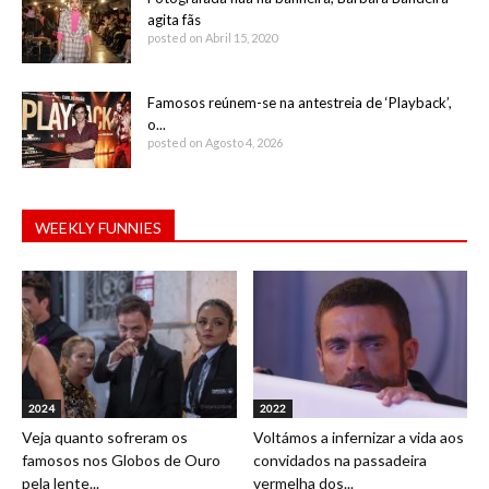
agita fãs
posted on Abril 15, 2020
Famosos reúnem-se na antestreia de ‘Playback’,
o...
posted on Agosto 4, 2026
WEEKLY FUNNIES
2024
2022
Veja quanto sofreram os
Voltámos a infernizar a vida aos
famosos nos Globos de Ouro
convidados na passadeira
pela lente...
vermelha dos...