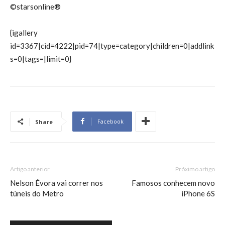
©starsonline®
{igallery
id=3367|cid=4222|pid=74|type=category|children=0|addlink
s=0|tags=|limit=0}
Facebook
Share
Artigo anterior
Próximo artigo
Nelson Évora vai correr nos
Famosos conhecem novo
túneis do Metro
iPhone 6S