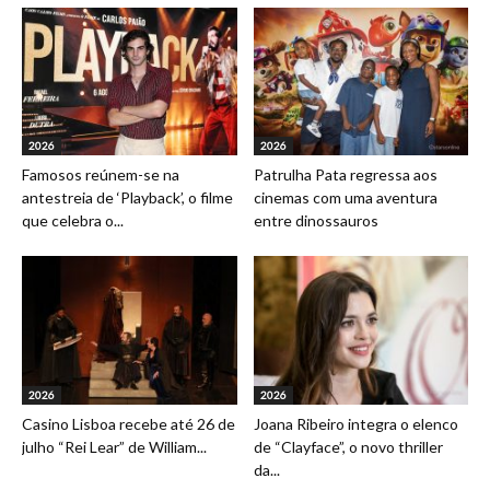
2026
2026
Famosos reúnem-se na
Patrulha Pata regressa aos
antestreia de ‘Playback’, o filme
cinemas com uma aventura
que celebra o...
entre dinossauros
2026
2026
Casino Lisboa recebe até 26 de
Joana Ribeiro integra o elenco
julho “Rei Lear” de William...
de “Clayface”, o novo thriller
da...