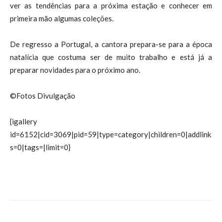
ver as tendências para a próxima estação e conhecer em
primeira mão algumas coleções.
De regresso a Portugal, a cantora prepara-se para a época
natalícia que costuma ser de muito trabalho e está já a
preparar novidades para o próximo ano.
©Fotos Divulgação
{igallery
id=6152|cid=3069|pid=59|type=category|children=0|addlink
s=0|tags=|limit=0}