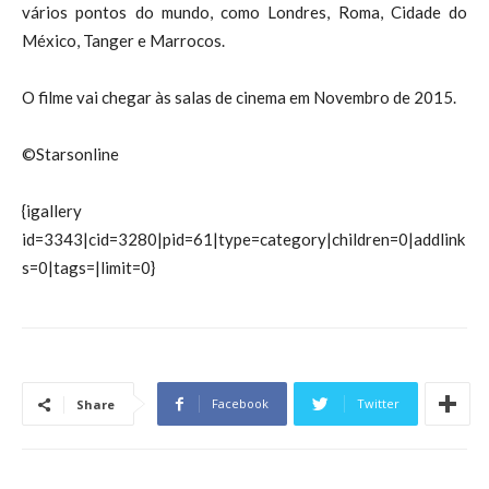
vários pontos do mundo, como Londres, Roma, Cidade do
México, Tanger e Marrocos.
O filme vai chegar às salas de cinema em Novembro de 2015.
©Starsonline
{igallery
id=3343|cid=3280|pid=61|type=category|children=0|addlink
s=0|tags=|limit=0}
Facebook
Twitter
Share