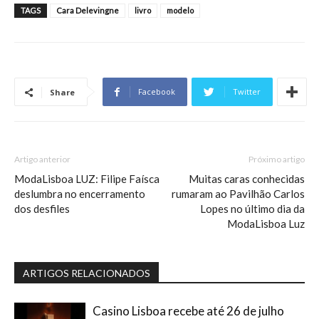
TAGS
Cara Delevingne
livro
modelo
Facebook
Twitter
Share
Artigo anterior
Próximo artigo
ModaLisboa LUZ: Filipe Faísca
Muitas caras conhecidas
deslumbra no encerramento
rumaram ao Pavilhão Carlos
dos desfiles
Lopes no último dia da
ModaLisboa Luz
ARTIGOS RELACIONADOS
Casino Lisboa recebe até 26 de julho