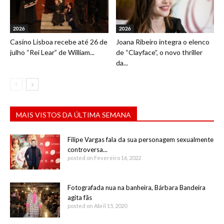
2026
2026
Casino Lisboa recebe até 26 de
Joana Ribeiro integra o elenco
julho “Rei Lear” de William...
de “Clayface”, o novo thriller
da...
MAIS VISTOS DA ÚLTIMA SEMANA
Filipe Vargas fala da sua personagem sexualmente
controversa...
posted on Fevereiro 16, 2022
Fotografada nua na banheira, Bárbara Bandeira
agita fãs
posted on Abril 15, 2020