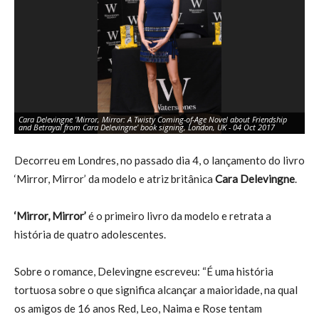
Cara Delevingne 'Mirror, Mirror: A Twisty Coming-of-Age Novel about Friendship
Ca
and Betrayal from Cara Delevingne' book signing, London, UK - 04 Oct 2017
an
Decorreu em Londres, no passado dia 4, o lançamento do livro
‘Mirror, Mirror’ da modelo e atriz britânica
Cara Delevingne
.
‘Mirror, Mirror’
é o primeiro livro da modelo e retrata a
história de quatro adolescentes.
Sobre o romance, Delevingne escreveu: “É uma história
tortuosa sobre o que significa alcançar a maioridade, na qual
os amigos de 16 anos Red, Leo, Naima e Rose tentam