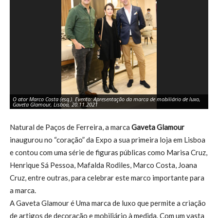
O ator Marco Costa (esq.). Evento: Apresentação da marca de mobiliário de luxo,
He
Gaveta Glamour, Lisboa, 20.11.2021
Gl
Natural de Paços de Ferreira, a marca
Gaveta Glamour
inaugurou no “coração” da Expo a sua primeira loja em Lisboa
e contou com uma série de figuras públicas como Marisa Cruz,
Henrique Sá Pessoa, Mafalda Rodiles, Marco Costa, Joana
Cruz, entre outras, para celebrar este marco importante para
a marca.
A Gaveta Glamour é Uma marca de luxo que permite a criação
de artigos de decoração e mobiliário à medida. Com um vasta