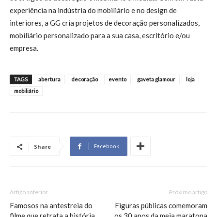
experiência na indústria do mobiliário e no design de
interiores, a GG cria projetos de decoração personalizados,
mobiliário personalizado para a sua casa, escritório e/ou
empresa.
TAGS
abertura
decoração
evento
gaveta glamour
loja
mobiliário
Facebook
Share
Artigo anterior
Próximo artigo
Famosos na antestreia do
Figuras públicas comemoram
filme que retrata a história
os 30 anos da meia maratona