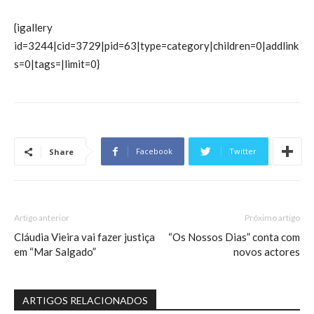
{igallery
id=3244|cid=3729|pid=63|type=category|children=0|addlink
s=0|tags=|limit=0}
Facebook
Twitter
Share
Artigo anterior
Próximo artigo
Cláudia Vieira vai fazer justiça
“Os Nossos Dias” conta com
em “Mar Salgado”
novos actores
ARTIGOS RELACIONADOS