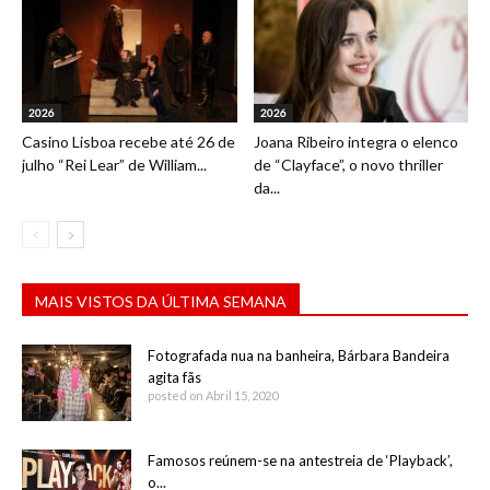
2026
2026
Casino Lisboa recebe até 26 de
Joana Ribeiro integra o elenco
julho “Rei Lear” de William...
de “Clayface”, o novo thriller
da...
MAIS VISTOS DA ÚLTIMA SEMANA
Fotografada nua na banheira, Bárbara Bandeira
agita fãs
posted on Abril 15, 2020
Famosos reúnem-se na antestreia de ‘Playback’,
o...