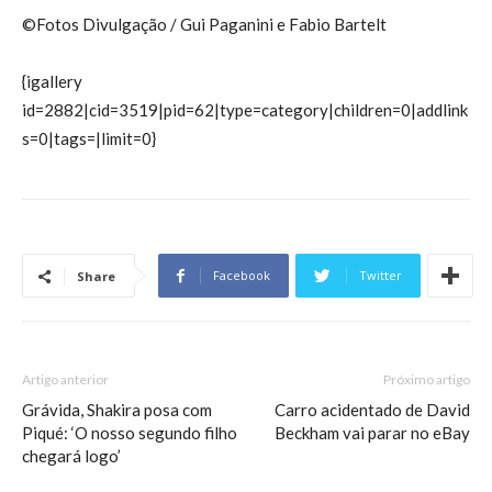
©Fotos Divulgação / Gui Paganini e Fabio Bartelt
{igallery
id=2882|cid=3519|pid=62|type=category|children=0|addlink
s=0|tags=|limit=0}
Facebook
Twitter
Share
Artigo anterior
Próximo artigo
Grávida, Shakira posa com
Carro acidentado de David
Piqué: ‘O nosso segundo filho
Beckham vai parar no eBay
chegará logo’