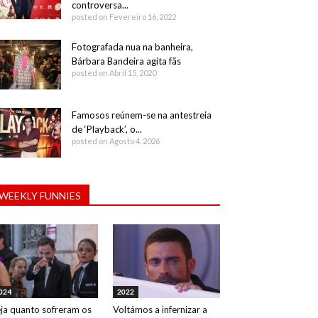
controversa...
posted on Fevereiro 16, 2022
Fotografada nua na banheira,
Bárbara Bandeira agita fãs
posted on Abril 15, 2020
Famosos reúnem-se na antestreia
de ‘Playback’, o...
posted on Agosto 4, 2026
WEEKLY FUNNIES
024
2022
ja quanto sofreram os
Voltámos a infernizar a