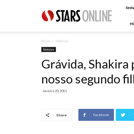
Stars
Sexta
Online
H
Inicio
Noticias
Noticias
Grávida, Shakira 
nosso segundo fil
Janeiro 20, 2015
Facebook
Share