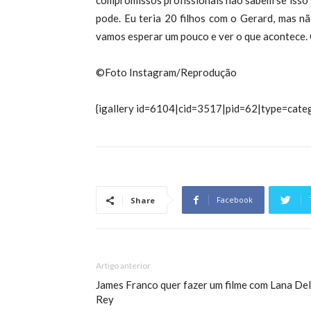
compromissos profissionais não sabem se isso s
pode. Eu teria 20 filhos com o Gerard, mas n
vamos esperar um pouco e ver o que acontece. 
©Foto Instagram/Reprodução
{igallery id=6104|cid=3517|pid=62|type=categ
Facebook
Share
Artigo anterior
James Franco quer fazer um filme com Lana Del
Rey