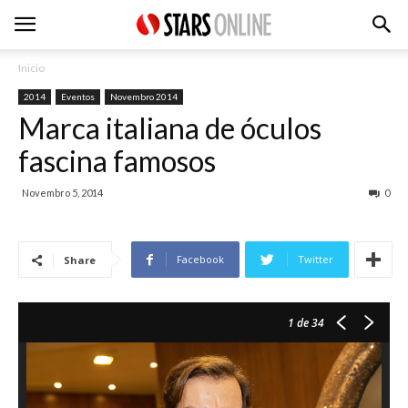
Inicio
2014
Eventos
Novembro 2014
Marca italiana de óculos
fascina famosos
Novembro 5, 2014
0
Facebook
Twitter
Share
1
de 34