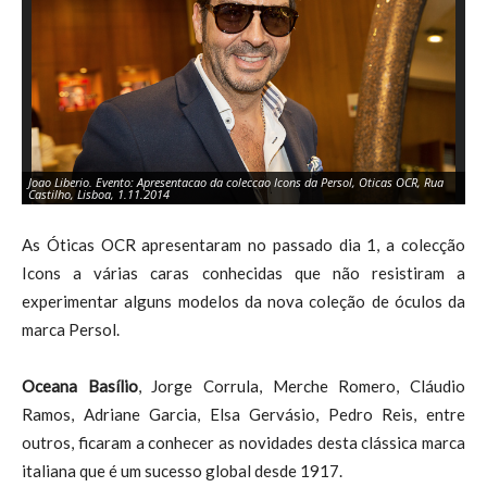
Joao Liberio. Evento: Apresentacao da coleccao Icons da Persol, Oticas OCR, Rua
Jo
Castilho, Lisboa, 1.11.2014
Ca
As Óticas OCR apresentaram no passado dia 1, a colecção
Icons a várias caras conhecidas que não resistiram a
experimentar alguns modelos da nova coleção de óculos da
marca Persol.
Oceana Basílio
, Jorge Corrula, Merche Romero, Cláudio
Ramos, Adriane Garcia, Elsa Gervásio, Pedro Reis, entre
outros, ficaram a conhecer as novidades desta clássica marca
italiana que é um sucesso global desde 1917.