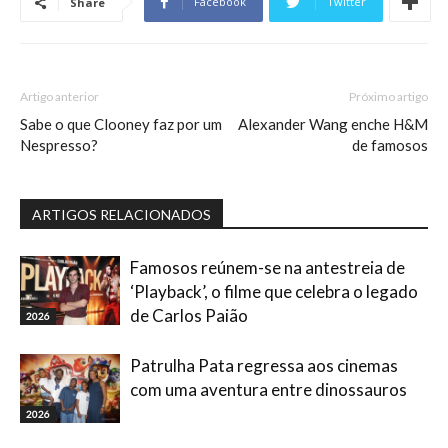
Facebook
Twitter
Share
Artigo anterior
Próximo artigo
Sabe o que Clooney faz por um
Alexander Wang enche H&M
Nespresso?
de famosos
ARTIGOS RELACIONADOS
Famosos reúnem-se na antestreia de
‘Playback’, o filme que celebra o legado
de Carlos Paião
2026
Patrulha Pata regressa aos cinemas
com uma aventura entre dinossauros
2026