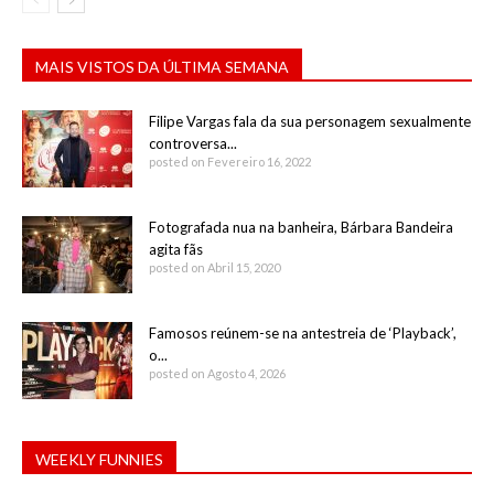
MAIS VISTOS DA ÚLTIMA SEMANA
Filipe Vargas fala da sua personagem sexualmente
controversa...
posted on Fevereiro 16, 2022
Fotografada nua na banheira, Bárbara Bandeira
agita fãs
posted on Abril 15, 2020
Famosos reúnem-se na antestreia de ‘Playback’,
o...
posted on Agosto 4, 2026
WEEKLY FUNNIES