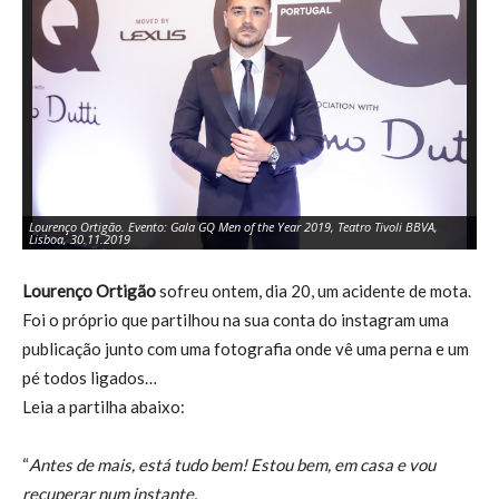
Lourenço Ortigão. Evento: Gala GQ Men of the Year 2019, Teatro Tivoli BBVA,
Lo
Lisboa, 30.11.2019
Li
Lourenço Ortigão
sofreu ontem, dia 20, um acidente de mota.
Foi o próprio que partilhou na sua conta do instagram uma
publicação junto com uma fotografia onde vê uma perna e um
pé todos ligados…
Leia a partilha abaixo:
“
Antes de mais, está tudo bem! Estou bem, em casa e vou
recuperar num instante.