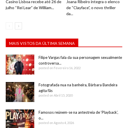
Casino Lisboa recebe até 26 de
Joana Ribeiro integra o elenco
julho “Rei Lear” de William...
de “Clayface”, o novo thriller
da...
MAIS VISTOS DA ÚLTIMA SEMANA
Filipe Vargas fala da sua personagem sexualmente
controversa...
posted on Fevereiro 16, 2022
Fotografada nua na banheira, Bárbara Bandeira
agita fãs
posted on Abril 15, 2020
Famosos reúnem-se na antestreia de ‘Playback’,
o...
posted on Agosto 4, 2026