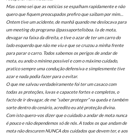
Mas como sei que as notícias se espalham rapidamente e não
quero que fiquem preocupados prefiro que saibam por mim…
Ontem tive um acidente, de manhã quando me deslocava para
um meeting do programa @passaportelisboa. Ia de mota,
devagar na faixa da direita, e tive o azar de ter um carro do
lado esquerdo que não me viu e que se cruzou a minha frente
para parar o carro. Todos sabemos os perigos de andar de
mota, eu ando o mínimo possível e com o máximo cuidado,
pratico sempre uma condução defensiva e simplesmente tive
azar e nada podia fazer para o evitar.
O que me salvou verdadeiramente foi ter um casaco com
todas as proteções, luvas e capacete fortes e completos, o
facto de ir devagar, de me “saber proteger” na queda e também
sorte dentro do cenário, acredito eu até proteção divina.
Com isto quero-vos dizer que o cuidado a andar de mota nunca
é pouco e não dependemos só de nós. A todos os que andam de
mota não descurem NUNCA dos cuidados que devem ter, e aos