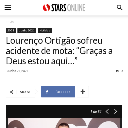
Inicio
2021
Junho 2021
Noticias
Lourenço Ortigão sofreu
acidente de mota: “Graças a
Deus estou aqui…”
Junho 21, 2021
0
Facebook
Share
1
de 31