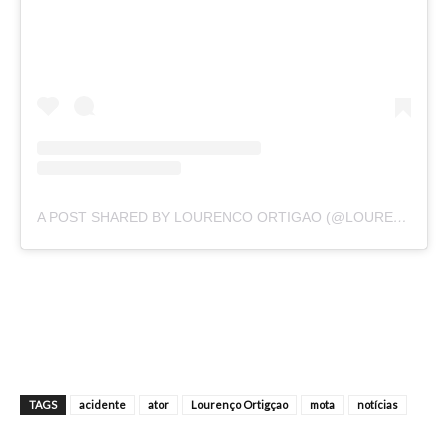
A POST SHARED BY LOURENCO ORTIGAO (@LOURENCOORTIGAO)
TAGS
acidente
ator
Lourenço Ortigçao
mota
notícias