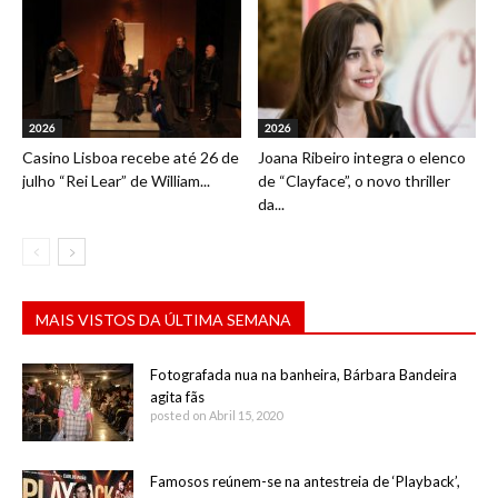
2026
2026
Casino Lisboa recebe até 26 de
Joana Ribeiro integra o elenco
julho “Rei Lear” de William...
de “Clayface”, o novo thriller
da...
MAIS VISTOS DA ÚLTIMA SEMANA
Fotografada nua na banheira, Bárbara Bandeira
agita fãs
posted on Abril 15, 2020
Famosos reúnem-se na antestreia de ‘Playback’,