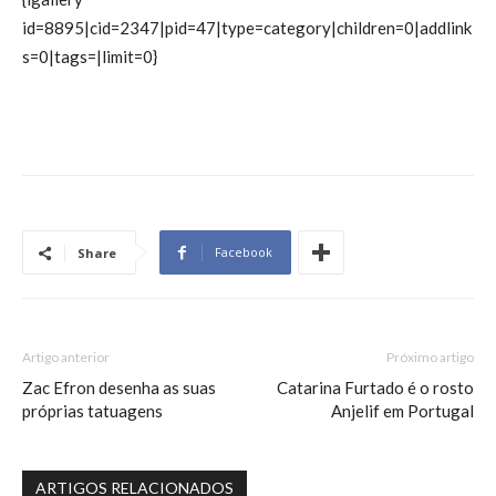
id=8895|cid=2347|pid=47|type=category|children=0|addlink
s=0|tags=|limit=0}
Facebook
Share
Artigo anterior
Próximo artigo
Zac Efron desenha as suas
Catarina Furtado é o rosto
próprias tatuagens
Anjelif em Portugal
ARTIGOS RELACIONADOS