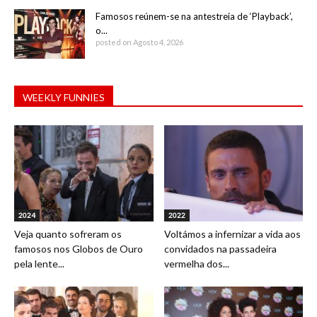
Famosos reúnem-se na antestreia de ‘Playback’,
o...
posted on Agosto 4, 2026
WEEKLY FUNNIES
2024
2022
Veja quanto sofreram os
Voltámos a infernizar a vida aos
famosos nos Globos de Ouro
convidados na passadeira
pela lente...
vermelha dos...