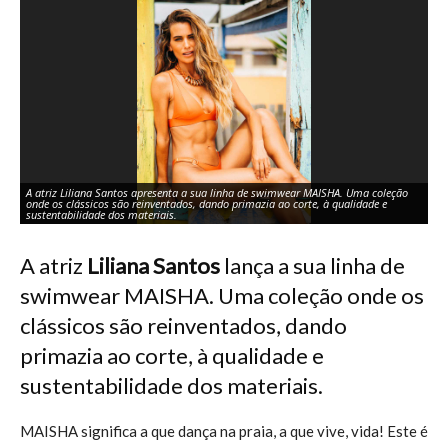
A atriz Liliana Santos apresenta a sua linha de swimwear MAISHA. Uma coleção
A 
onde os clássicos são reinventados, dando primazia ao corte, à qualidade e
on
sustentabilidade dos materiais.
su
A atriz
Liliana Santos
lança a sua linha de
swimwear MAISHA. Uma coleção onde os
clássicos são reinventados, dando
primazia ao corte, à qualidade e
sustentabilidade dos materiais.
MAISHA significa a que dança na praia, a que vive, vida! Este é