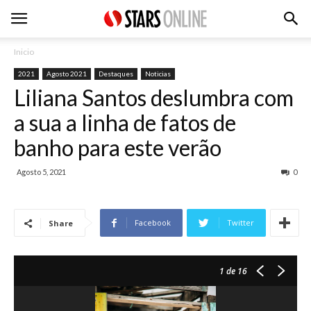
Inicio
2021
Agosto 2021
Destaques
Noticias
Liliana Santos deslumbra com
a sua a linha de fatos de
banho para este verão
Agosto 5, 2021
0
Facebook
Twitter
Share
1
de 16