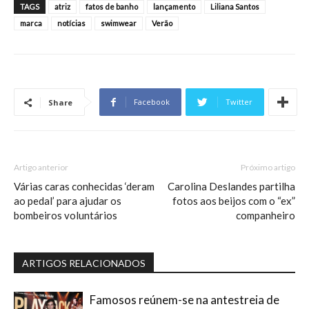
TAGS
atriz
fatos de banho
lançamento
Liliana Santos
marca
notícias
swimwear
Verão
Facebook
Twitter
Share
Artigo anterior
Próximo artigo
Várias caras conhecidas ‘deram
Carolina Deslandes partilha
ao pedal’ para ajudar os
fotos aos beijos com o “ex”
bombeiros voluntários
companheiro
ARTIGOS RELACIONADOS
Famosos reúnem-se na antestreia de