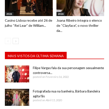
2026
2026
Casino Lisboa recebe até 26 de
Joana Ribeiro integra o elenco
julho “Rei Lear” de William...
de “Clayface”, o novo thriller
da...
MAIS VISTOS DA ÚLTIMA SEMANA
Filipe Vargas fala da sua personagem sexualmente
controversa...
posted on Fevereiro 16, 2022
Fotografada nua na banheira, Bárbara Bandeira
agita fãs
posted on Abril 15, 2020