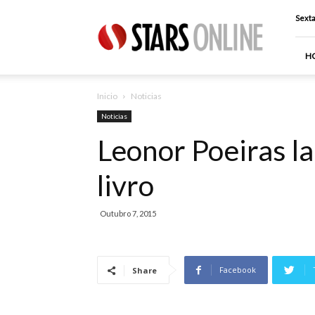
Stars
Sexta
Online
H
Inicio
Noticias
Noticias
Leonor Poeiras la
livro
Outubro 7, 2015
Facebook
Share