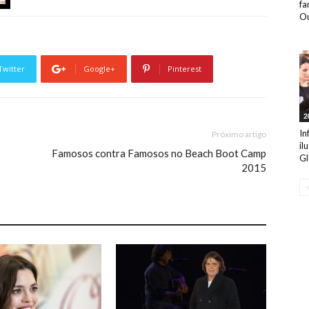
fa
Ou
Twitter
Google+
Pinterest
2
In
Próximo artigo
il
Famosos contra Famosos no Beach Boot Camp
Gl
2015