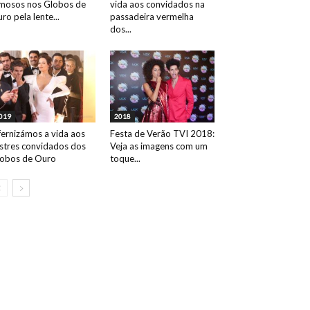
mosos nos Globos de
vida aos convidados na
ro pela lente...
passadeira vermelha
dos...
019
2018
fernizámos a vida aos
Festa de Verão TVI 2018:
ustres convidados dos
Veja as imagens com um
obos de Ouro
toque...