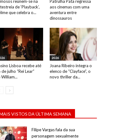
mosos reúnem-se na
Patrulha Pata regressa
testreia de ‘Playback’,
aos cinemas com uma
filme que celebra o...
aventura entre
dinossauros
026
2026
sino Lisboa recebe até
Joana Ribeiro integra o
 de julho “Rei Lear”
elenco de “Clayface”, o
 William...
novo thriller da...
MAIS VISTOS DA ÚLTIMA SEMANA
Filipe Vargas fala da sua
personagem sexualmente