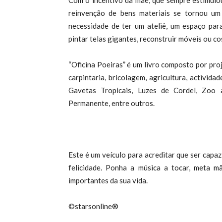
Com o incentivo da mãe, que sempre estimulou
reinvenção de bens materiais se tornou u
necessidade de ter um ateliê, um espaço para
pintar telas gigantes, reconstruir móveis ou co
“Oficina Poeiras” é um livro composto por proj
carpintaria, bricolagem, agricultura, activida
Gavetas Tropicais, Luzes de Cordel, Zoo 
Permanente, entre outros.
Este é um veículo para acreditar que ser capaz
felicidade. Ponha a música a tocar, meta 
importantes da sua vida.
©starsonline®