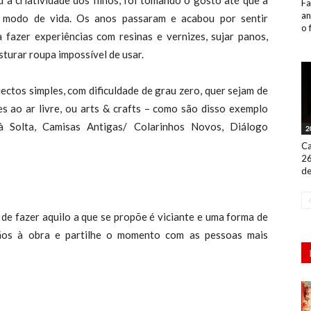
 a criatividade dos filhos, foi tomando o gosto até que a
Fa
an
m modo de vida. Os anos passaram e acabou por sentir
o 
 fazer experiências com resinas e vernizes, sujar panos,
sturar roupa impossível de usar.
ectos simples, com dificuldade de grau zero, quer sejam de
des ao ar livre, ou arts & crafts – como são disso exemplo
à Solta, Camisas Antigas/ Colarinhos Novos, Diálogo
2
Ca
26
de
 de fazer aquilo a que se propõe é viciante e uma forma de
mãos à obra e partilhe o momento com as pessoas mais