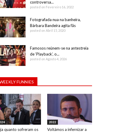
controversa...
posted on Fevereiro 16, 2022
Fotografada nua na banheira,
Bárbara Bandeira agita fãs
posted on Abril 15, 2020
Famosos reúnem-se na antestreia
de ‘Playback’, o...
posted on Agosto 4, 2026
WEEKLY FUNNIES
024
2022
ja quanto sofreram os
Voltámos a infernizar a