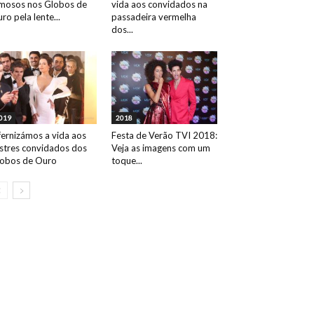
mosos nos Globos de
vida aos convidados na
ro pela lente...
passadeira vermelha
dos...
019
2018
fernizámos a vida aos
Festa de Verão TVI 2018:
ustres convidados dos
Veja as imagens com um
obos de Ouro
toque...