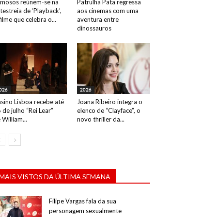
mosos reúnem-se na
Patrulha Pata regressa
testreia de ‘Playback’,
aos cinemas com uma
filme que celebra o...
aventura entre
dinossauros
026
2026
sino Lisboa recebe até
Joana Ribeiro integra o
 de julho “Rei Lear”
elenco de “Clayface”, o
 William...
novo thriller da...
MAIS VISTOS DA ÚLTIMA SEMANA
Filipe Vargas fala da sua
personagem sexualmente