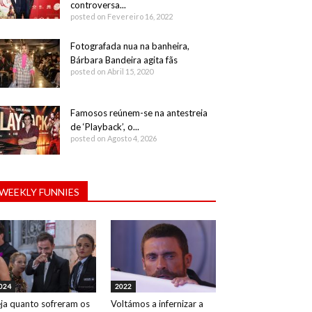
controversa...
posted on Fevereiro 16, 2022
Fotografada nua na banheira,
Bárbara Bandeira agita fãs
posted on Abril 15, 2020
Famosos reúnem-se na antestreia
de ‘Playback’, o...
posted on Agosto 4, 2026
WEEKLY FUNNIES
024
2022
ja quanto sofreram os
Voltámos a infernizar a