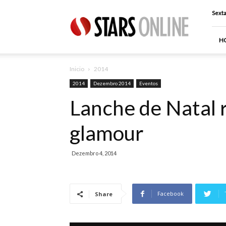
Stars
Sexta
Online
H
Inicio
2014
2014
Dezembro 2014
Eventos
Lanche de Natal 
glamour
Dezembro 4, 2014
Facebook
Share