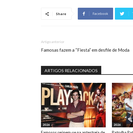
Facebook
Share
Artigo anterior
Famosas fazem a “Fiesta” em desfile de Moda
ARTIGOS RELACIONADOS
2026
2026
Famosos reúnem-se na antestreia de
Patrulha Pa