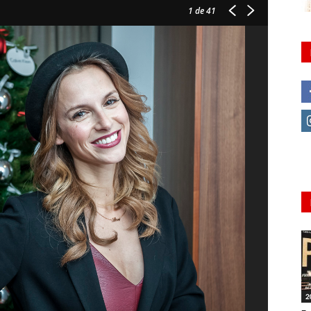
1
de 41
2