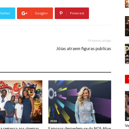
Twitter
Google+
Pinterest
Próximo artigo
Jóias atraem figuras publicas
2
2026
Ve
ta regressa aos cinemas
Famosos despedem-se do NOS Alive