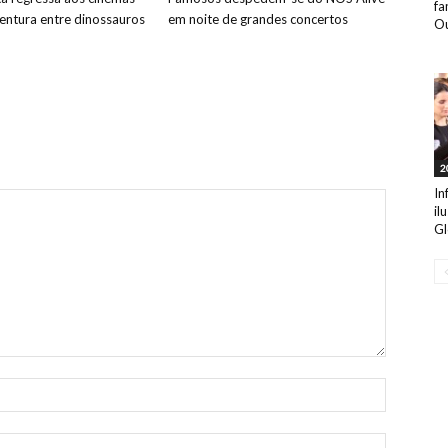
fa
ntura entre dinossauros
em noite de grandes concertos
Ou
2
In
il
Gl