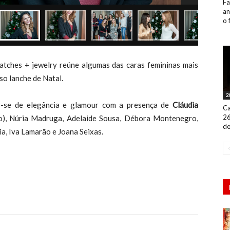
Fa
an
o 
atches + jewelry reúne algumas das caras femininas mais
o lanche de Natal.
2
r-se de elegância e glamour com a presença de
Cláudia
Ca
26
o), Núria Madruga, Adelaide Sousa, Débora Montenegro,
de
a, Iva Lamarão e Joana Seixas.