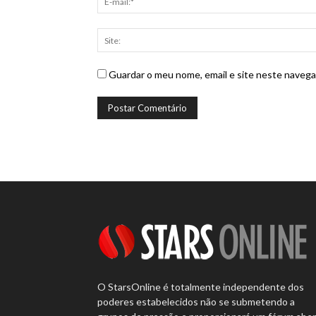
Guardar o meu nome, email e site neste navega
O StarsOnline é totalmente independente dos
poderes estabelecidos não se submetendo a