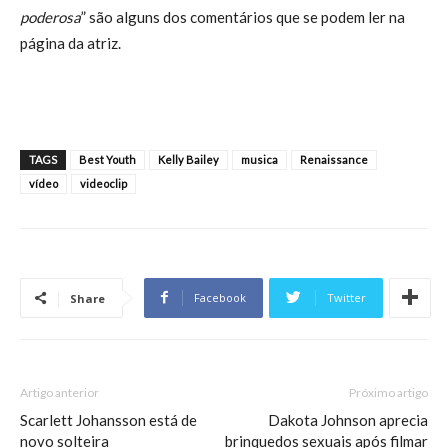
poderosa
” são alguns dos comentários que se podem ler na
página da atriz.
TAGS
Best Youth
Kelly Bailey
musica
Renaissance
vídeo
videoclip
Facebook
Twitter
Share
Artigo anterior
Próximo artigo
Scarlett Johansson está de
Dakota Johnson aprecia
novo solteira
brinquedos sexuais após filmar