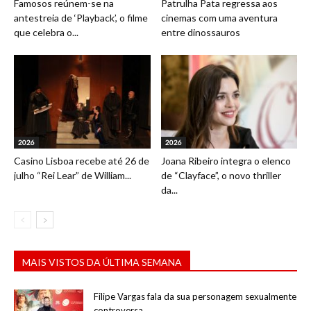
Famosos reúnem-se na
Patrulha Pata regressa aos
antestreia de ‘Playback’, o filme
cinemas com uma aventura
que celebra o...
entre dinossauros
2026
2026
Casino Lisboa recebe até 26 de
Joana Ribeiro integra o elenco
julho “Rei Lear” de William...
de “Clayface”, o novo thriller
da...
MAIS VISTOS DA ÚLTIMA SEMANA
Filipe Vargas fala da sua personagem sexualmente
controversa...