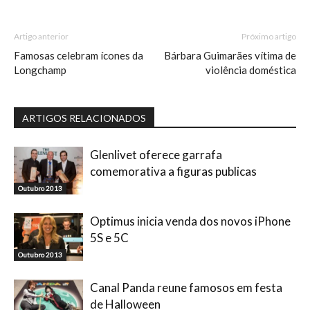
Artigo anterior
Próximo artigo
Famosas celebram ícones da
Bárbara Guimarães vítima de
Longchamp
violência doméstica
ARTIGOS RELACIONADOS
Glenlivet oferece garrafa
comemorativa a figuras publicas
Outubro 2013
Optimus inicia venda dos novos iPhone
5S e 5C
Outubro 2013
Canal Panda reune famosos em festa
de Halloween