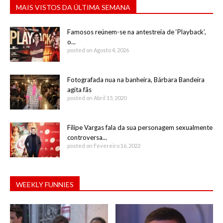
MAIS VISTOS DA ÚLTIMA SEMANA
Famosos reúnem-se na antestreia de ‘Playback’,
o...
posted on Agosto 4, 2026
Fotografada nua na banheira, Bárbara Bandeira
agita fãs
posted on Abril 15, 2020
Filipe Vargas fala da sua personagem sexualmente
controversa...
posted on Fevereiro 16, 2022
WEEKLY FUNNIES