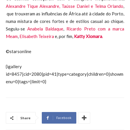
Alexandre Tique Alexandre, Taússe Daniel e Telma Orlando
,
que trouxeram as influências de África até à cidade do Porto,
numa mistura de cores fortes e de estilos casual ao chique.
Seguiu-se
Anabela Baldaque
,
Ricardo Preto com a marca
Meam
,
Elisabeth Teixeira
e, por fim,
Katty Xiomara
.
©starsonline
{igallery
id=8457|cid=2080|pid=41|type=category|children=0|showm
enu=0|tags=|limit=0}
Facebook
Share