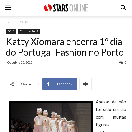
Inicio
2013
2013
Outubro 2013
Katty Xiomara encerra 1º dia
do Portugal Fashion no Porto
Outubro 25, 2013
0
Facebook
Share
Apesar de não
ter sido um dia
com muitas
figuras