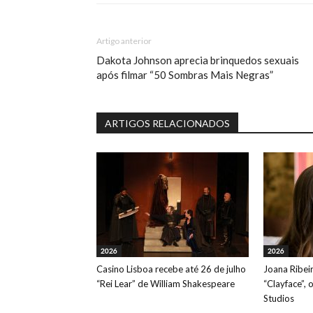
Artigo anterior
Dakota Johnson aprecia brinquedos sexuais
após filmar “50 Sombras Mais Negras”
ARTIGOS RELACIONADOS
2026
2026
Casino Lisboa recebe até 26 de julho
Joana Ribeir
“Rei Lear” de William Shakespeare
“Clayface”, 
Studios