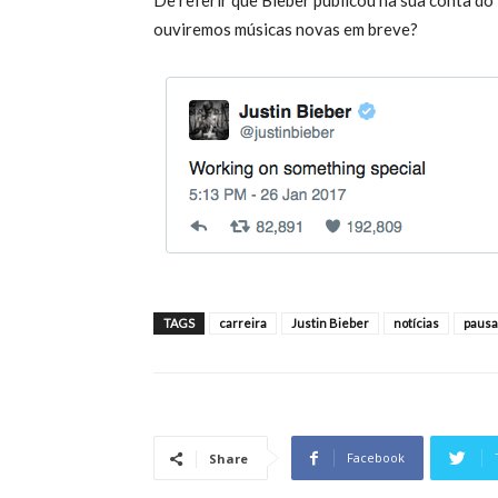
De referir que Bieber publicou na sua conta do 
ouviremos músicas novas em breve?
TAGS
carreira
Justin Bieber
notícias
pausa
Facebook
Share