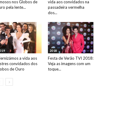
mosos nos Globos de
vida aos convidados na
ro pela lente...
passadeira vermelha
dos...
019
2018
fernizámos a vida aos
Festa de Verão TVI 2018:
ustres convidados dos
Veja as imagens com um
obos de Ouro
toque...