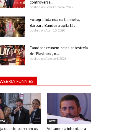
controversa...
posted on Fevereiro 16, 2022
Fotografada nua na banheira,
Bárbara Bandeira agita fãs
posted on Abril 15, 2020
Famosos reúnem-se na antestreia
de ‘Playback’, o...
posted on Agosto 4, 2026
WEEKLY FUNNIES
024
2022
ja quanto sofreram os
Voltámos a infernizar a