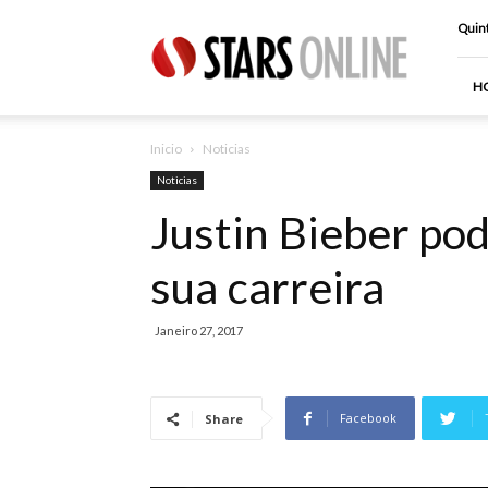
Stars
Quint
Online
H
Inicio
Noticias
Noticias
Justin Bieber po
sua carreira
Janeiro 27, 2017
Facebook
Share