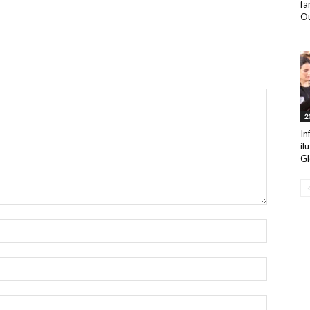
fa
Ou
2
In
il
Gl