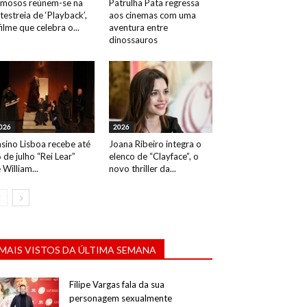
mosos reúnem-se na
Patrulha Pata regressa
testreia de ‘Playback’,
aos cinemas com uma
filme que celebra o...
aventura entre
dinossauros
026
2026
sino Lisboa recebe até
Joana Ribeiro integra o
 de julho “Rei Lear”
elenco de “Clayface”, o
 William...
novo thriller da...
MAIS VISTOS DA ÚLTIMA SEMANA
Filipe Vargas fala da sua
personagem sexualmente