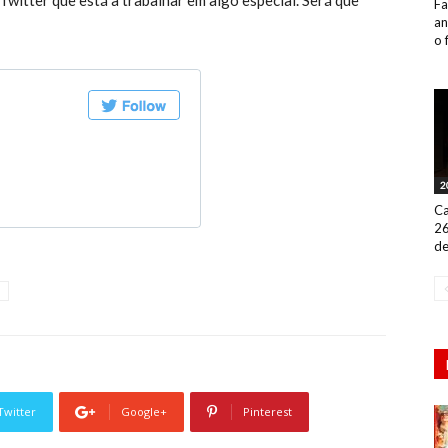
Twitter que está a trabalhar em algo especial. Será que
Fa
an
o 
2
Ca
26
de
Twitter
Google+
Pinterest