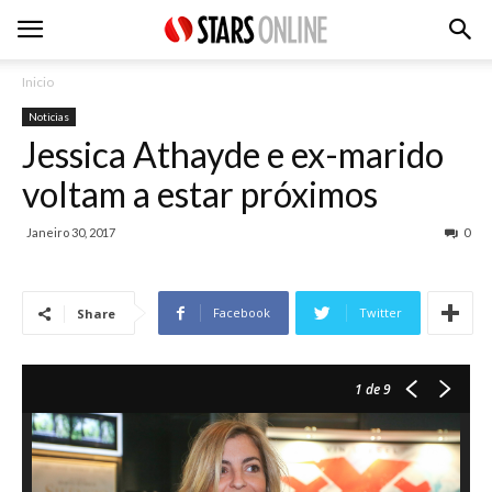
Inicio
Noticias
Jessica Athayde e ex-marido
voltam a estar próximos
Janeiro 30, 2017
0
Facebook
Twitter
Share
1
de 9