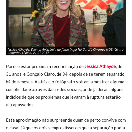
Jessica Athayde. Evento: Antestreia do filme "Aqui Há Gato!", Cinemas NOS, Centro
Je
Colombo, Lisboa, 21.01.2017
Co
Parece estar próxima a reconciliação de
Jessica Athayde
, de
31 anos, e Gonçalo Claro, de 34, depois de se terem separado
há dois meses. A atriz e o fotógrafo voltam a mostrar alguma
cumplicidade através das redes sociais, onde já deram alguns
indícios de que os problemas que levaram à ruptura estarão
ultrapassados.
Esta aproximação não surpreende quem de perto convive com
o casal, já que os dois sempre disseram que a separação podia