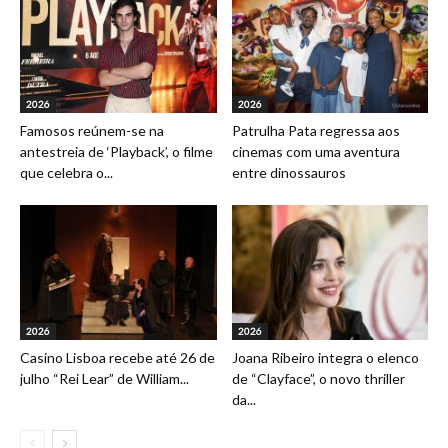
2026
2026
Famosos reúnem-se na
Patrulha Pata regressa aos
antestreia de ‘Playback’, o filme
cinemas com uma aventura
que celebra o...
entre dinossauros
2026
2026
Casino Lisboa recebe até 26 de
Joana Ribeiro integra o elenco
julho “Rei Lear” de William...
de “Clayface”, o novo thriller
da...