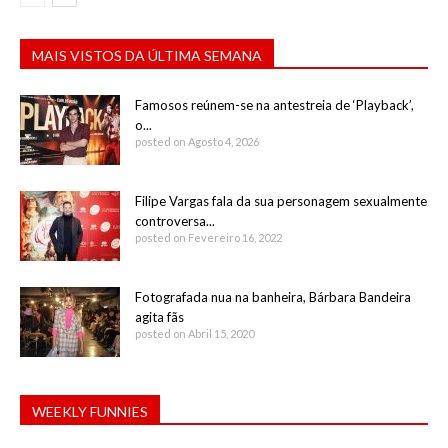
MAIS VISTOS DA ÚLTIMA SEMANA
Famosos reúnem-se na antestreia de ‘Playback’,
o...
posted on Agosto 4, 2026
Filipe Vargas fala da sua personagem sexualmente
controversa...
posted on Fevereiro 16, 2022
Fotografada nua na banheira, Bárbara Bandeira
agita fãs
posted on Abril 15, 2020
WEEKLY FUNNIES