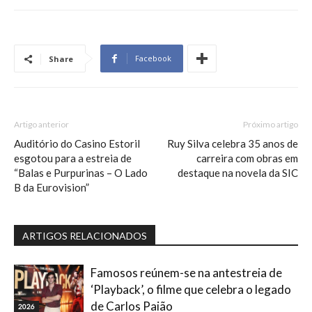
Facebook
Share
Artigo anterior
Próximo artigo
Auditório do Casino Estoril
Ruy Silva celebra 35 anos de
esgotou para a estreia de
carreira com obras em
“Balas e Purpurinas – O Lado
destaque na novela da SIC
B da Eurovision”
ARTIGOS RELACIONADOS
Famosos reúnem-se na antestreia de
‘Playback’, o filme que celebra o legado
de Carlos Paião
2026