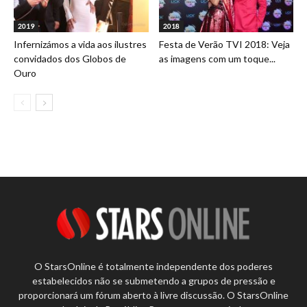
2019
2018
Infernizámos a vida aos ilustres
Festa de Verão TVI 2018: Veja
convidados dos Globos de
as imagens com um toque...
Ouro
O StarsOnline é totalmente independente dos poderes
estabelecidos não se submetendo a grupos de pressão e
proporcionará um fórum aberto à livre discussão. O StarsOnline