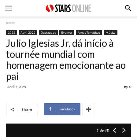
Inicio
2025
Abril 2025
Destaques
Eventos
Áreas Temáticas
Música
Julio Iglesias Jr. dá início à
tournée mundial com
homenagem emocionante ao
pai
Abril 7, 2025
0
Facebook
Share
1
de 48