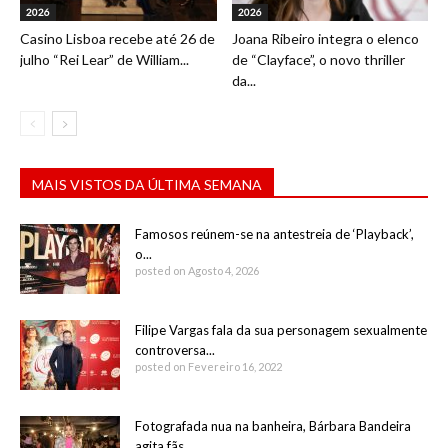
2026
2026
Casino Lisboa recebe até 26 de
Joana Ribeiro integra o elenco
julho “Rei Lear” de William...
de “Clayface”, o novo thriller
da...
MAIS VISTOS DA ÚLTIMA SEMANA
Famosos reúnem-se na antestreia de ‘Playback’,
o...
posted on Agosto 4, 2026
Filipe Vargas fala da sua personagem sexualmente
controversa...
posted on Fevereiro 16, 2022
Fotografada nua na banheira, Bárbara Bandeira
agita fãs