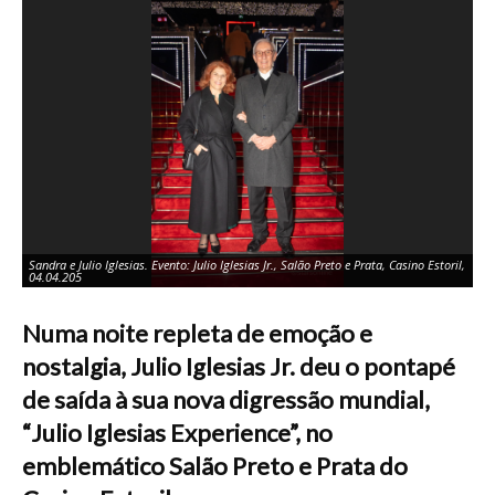
Sandra e Julio Iglesias. Evento: Julio Iglesias Jr., Salão Preto e Prata, Casino Estoril,
Fát
04.04.205
Ca
Numa noite repleta de emoção e
nostalgia, Julio Iglesias Jr. deu o pontapé
de saída à sua nova digressão mundial,
“Julio Iglesias Experience”, no
emblemático Salão Preto e Prata do